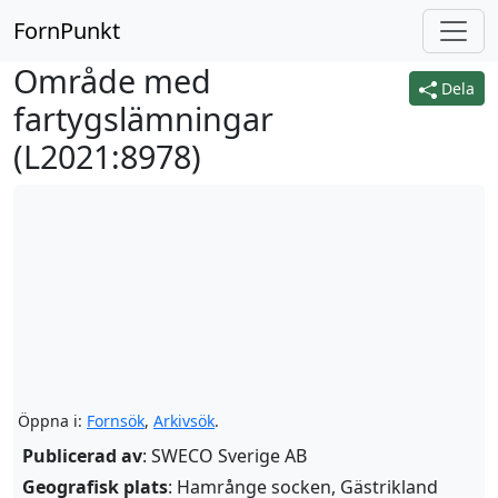
FornPunkt
Område med
Dela
fartygslämningar
(
L2021:8978
)
Öppna i:
Fornsök
,
Arkivsök
.
Publicerad av
: SWECO Sverige AB
Geografisk plats
: Hamrånge socken, Gästrikland