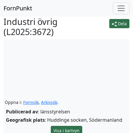
FornPunkt
Industri övrig
Dela
(
L2025:3672
)
Öppna i:
Fornsök
,
Arkivsök
.
Publicerad av
: länsstyrelsen
Geografisk plats
: Huddinge socken, Södermanland
Visa i kartvyn