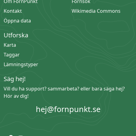
Om FornPunkt
Fornsök
Kontakt
Wikimedia Commons
Öppna data
Utforska
Karta
Taggar
Lämningstyper
Säg hej!
Vill du ha support? sammarbeta? eller bara säga hej?
Hör av dig!
hej@fornpunkt.se