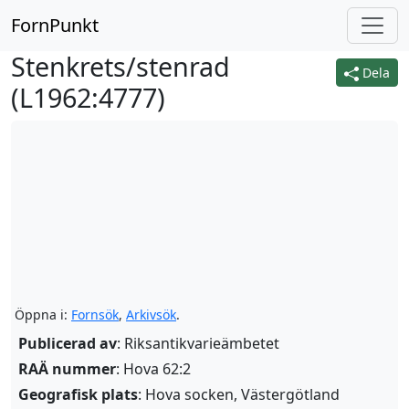
FornPunkt
Stenkrets/stenrad
Dela
(
L1962:4777
)
Öppna i:
Fornsök
,
Arkivsök
.
Publicerad av
: Riksantikvarieämbetet
RAÄ nummer
: Hova 62:2
Geografisk plats
: Hova socken, Västergötland