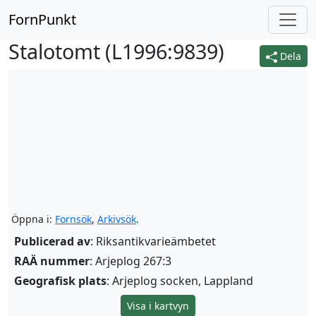
FornPunkt
Stalotomt (
L1996:9839
)
Dela
Öppna i:
Fornsök
,
Arkivsök
.
Publicerad av
: Riksantikvarieämbetet
RAÄ nummer
: Arjeplog 267:3
Geografisk plats
: Arjeplog socken, Lappland
Visa i kartvyn