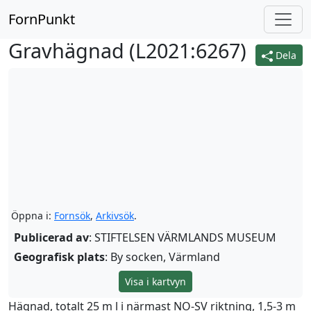
FornPunkt
Gravhägnad (
L2021:6267
)
Dela
Öppna i:
Fornsök
,
Arkivsök
.
Publicerad av
: STIFTELSEN VÄRMLANDS MUSEUM
Geografisk plats
: By socken, Värmland
Visa i kartvyn
Hägnad, totalt 25 m l i närmast NO-SV riktning, 1,5-3 m