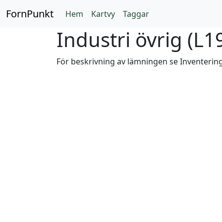
FornPunkt
Hem
Kartvy
Taggar
Industri övrig (
L1
För beskrivning av lämningen se Inventeri