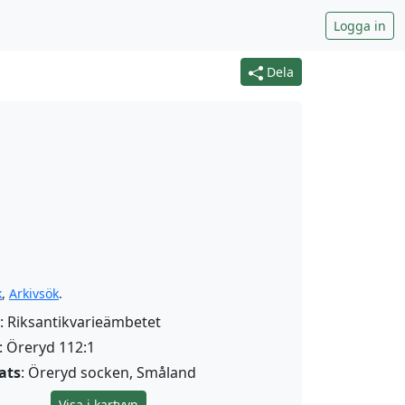
Logga in
Dela
k
,
Arkivsök
.
: Riksantikvarieämbetet
: Öreryd 112:1
ats
: Öreryd socken, Småland
Visa i kartvyn