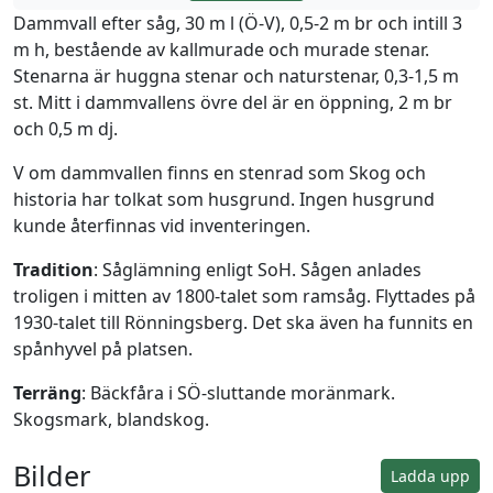
Dammvall efter såg, 30 m l (Ö-V), 0,5-2 m br och intill 3
m h, bestående av kallmurade och murade stenar.
Stenarna är huggna stenar och naturstenar, 0,3-1,5 m
st. Mitt i dammvallens övre del är en öppning, 2 m br
och 0,5 m dj.
V om dammvallen finns en stenrad som Skog och
historia har tolkat som husgrund. Ingen husgrund
kunde återfinnas vid inventeringen.
Tradition
: Såglämning enligt SoH. Sågen anlades
troligen i mitten av 1800-talet som ramsåg. Flyttades på
1930-talet till Rönningsberg. Det ska även ha funnits en
spånhyvel på platsen.
Terräng
: Bäckfåra i SÖ-sluttande moränmark.
Skogsmark, blandskog.
Bilder
Ladda upp