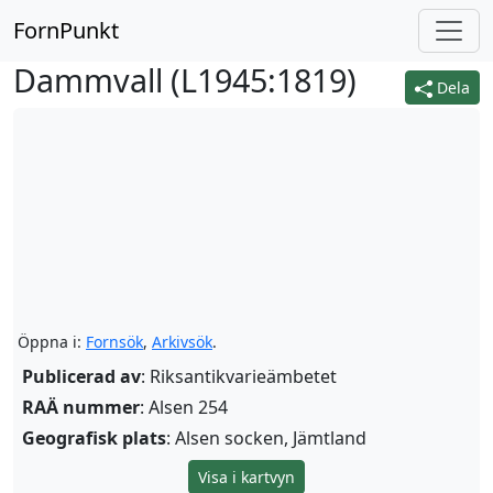
FornPunkt
Dammvall (
L1945:1819
)
Dela
Öppna i:
Fornsök
,
Arkivsök
.
Publicerad av
: Riksantikvarieämbetet
RAÄ nummer
: Alsen 254
Geografisk plats
: Alsen socken, Jämtland
Visa i kartvyn