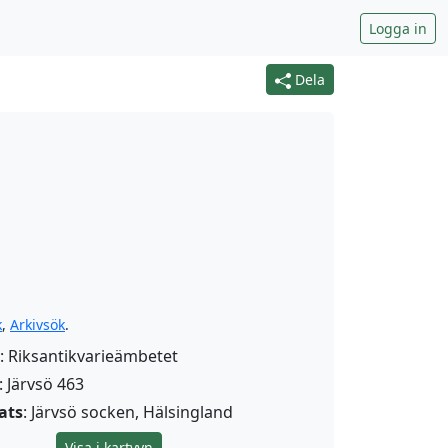
Logga in
Dela
k
,
Arkivsök
.
: Riksantikvarieämbetet
: Järvsö 463
ats
: Järvsö socken, Hälsingland
Visa i kartvyn