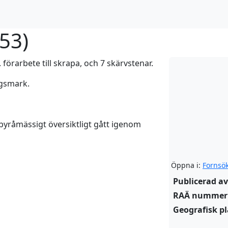
853
)
 förarbete till skrapa, och 7 skärvstenar.
ogsmark.
 byråmässigt översiktligt gått igenom
Öppna i:
Fornsö
Publicerad av
RAÄ nummer
Geografisk pl