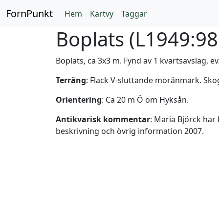
FornPunkt
Hem
Kartvy
Taggar
Boplats (
L1949:9
Boplats, ca 3x3 m. Fynd av 1 kvartsavslag, ev.
Terräng
: Flack V-sluttande moränmark. Sk
Orientering
: Ca 20 m Ö om Hyksån.
Antikvarisk kommentar
: Maria Björck har
beskrivning och övrig information 2007.