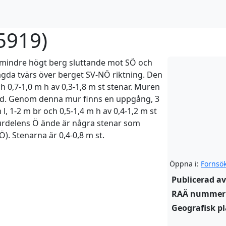
5919
)
 mindre högt berg sluttande mot SÖ och
gda tvärs över berget SV-NÖ riktning. Den
h 0,7-1,0 m h av 0,3-1,8 m st stenar. Muren
ad. Genom denna mur finns en uppgång, 3
, 1-2 m br och 0,5-1,4 m h av 0,4-1,2 m st
urdelens Ö ände är några stenar som
Ö). Stenarna är 0,4-0,8 m st.
Öppna i:
Fornsö
Publicerad av
RAÄ nummer
Geografisk pl