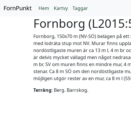
FornPunkt
Hem
Kartvy
Taggar
Fornborg (
L2015:
Fornborg, 150x70 m (NV-SÖ) belägen på ett
med lodräta stup mot NV. Murar finns uppla
nordöstligaste muren är ca 13 m l, 4 m br oc
är delvis mycket vällagd men något nedras
m br. SV om muren finns en mindre mur, 4 m l
stenar. Ca 8 m SÖ om den nordöstligaste m
möjligen utgör rester av en mur, ca 8 m l (SS
Terräng
: Berg. Barrskog.