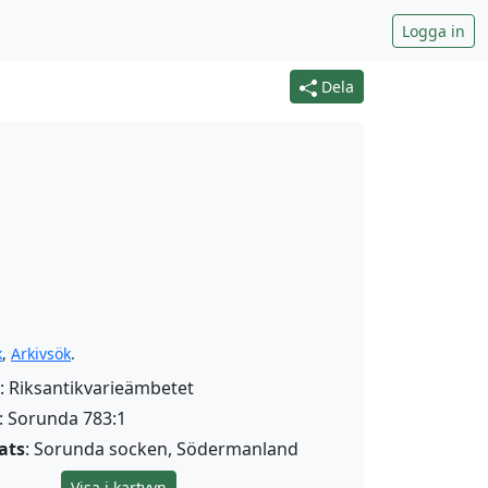
Logga in
Dela
k
,
Arkivsök
.
: Riksantikvarieämbetet
: Sorunda 783:1
ats
: Sorunda socken, Södermanland
Visa i kartvyn