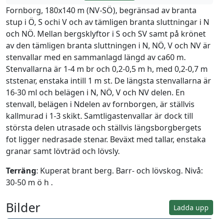
Fornborg, 180x140 m (NV-SÖ), begränsad av branta
stup i Ö, S ochi V och av tämligen branta sluttningar i N
och NÖ. Mellan bergsklyftor i S och SV samt på krönet
av den tämligen branta sluttningen i N, NÖ, V och NV är
stenvallar med en sammanlagd längd av ca60 m.
Stenvallarna är 1-4 m br och 0,2-0,5 m h, med 0,2-0,7 m
ststenar, enstaka intill 1 m st. De längsta stenvallarna är
16-30 ml och belägen i N, NÖ, V och NV delen. En
stenvall, belägen i Ndelen av fornborgen, är ställvis
kallmurad i 1-3 skikt. Samtligastenvallar är dock till
största delen utrasade och ställvis längsborgbergets
fot ligger nedrasade stenar. Beväxt med tallar, enstaka
granar samt lövträd och lövsly.
Terräng
: Kuperat brant berg. Barr- och lövskog. Nivå:
30-50 m ö h .
Bilder
Ladda upp