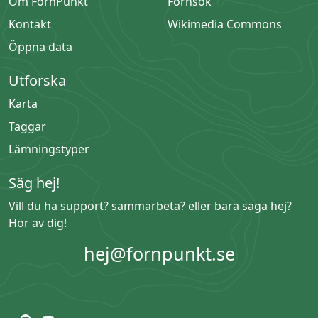
Om FornPunkt
Fornsök
Kontakt
Wikimedia Commons
Öppna data
Utforska
Karta
Taggar
Lämningstyper
Säg hej!
Vill du ha support? sammarbeta? eller bara säga hej?
Hör av dig!
hej@fornpunkt.se