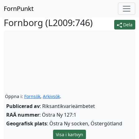
FornPunkt
Fornborg (
L2009:746
)
Dela
Öppna i:
Fornsök
,
Arkivsök
.
Publicerad av
: Riksantikvarieämbetet
RAÄ nummer
: Östra Ny 127:1
Geografisk plats
: Östra Ny socken, Östergötland
Visa i kartvyn