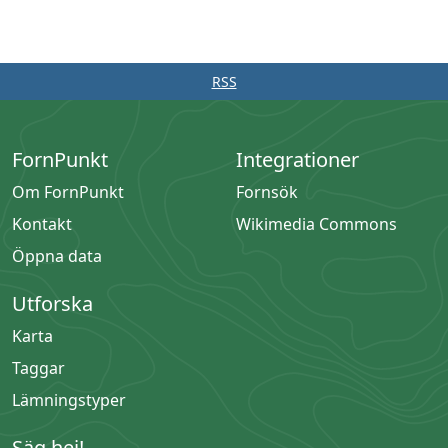
RSS
FornPunkt
Integrationer
Om FornPunkt
Fornsök
Kontakt
Wikimedia Commons
Öppna data
Utforska
Karta
Taggar
Lämningstyper
Säg hej!