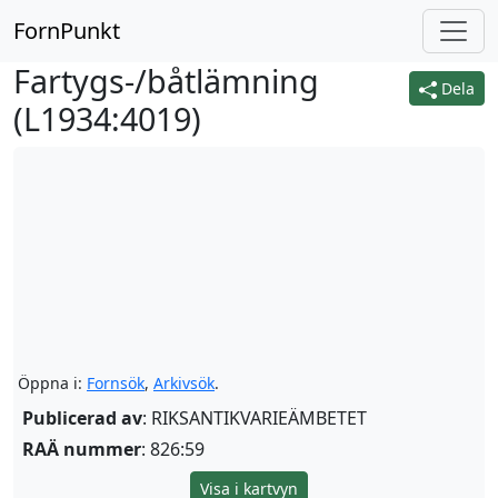
FornPunkt
Fartygs-/båtlämning
Dela
(
L1934:4019
)
Öppna i:
Fornsök
,
Arkivsök
.
Publicerad av
: RIKSANTIKVARIEÄMBETET
RAÄ nummer
: 826:59
Visa i kartvyn