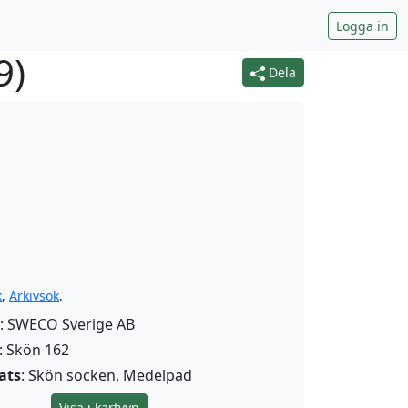
Logga in
9
)
Dela
k
,
Arkivsök
.
: SWECO Sverige AB
: Skön 162
ats
: Skön socken, Medelpad
Visa i kartvyn