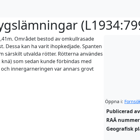
gslämningar (
L1934:79
3,41m. Området bestod av omkullrasade
st. Dessa kan ha varit ihopkedjade. Spanten
m särskilt utvalda rötter. Rötterna användes
(ett knä) som sedan kunde förbindas med
 och innergarneringen var annars grovt
Öppna i:
Fornsö
Publicerad av
RAÄ nummer
Geografisk pl