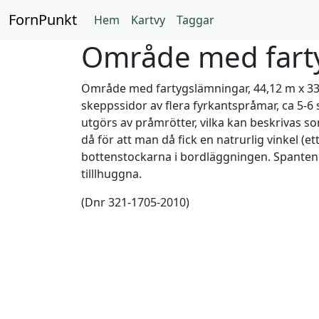
FornPunkt
Hem
Kartvy
Taggar
Område med farty
Område med fartygslämningar, 44,12 m x 3
skeppssidor av flera fyrkantspråmar, ca 5-6 
utgörs av pråmrötter, vilka kan beskrivas so
då för att man då fick en natrurlig vinkel 
bottenstockarna i bordläggningen. Spanten
tilllhuggna.
(Dnr 321-1705-2010)