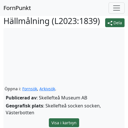
FornPunkt
Hällmålning (
L2023:1839
)
Dela
Öppna i:
Fornsök
,
Arkivsök
.
Publicerad av
: Skellefteå Museum AB
Geografisk plats
: Skellefteå socken socken,
Västerbotten
Visa i kartvyn