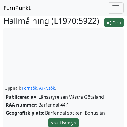
FornPunkt
Hällmålning (
L1970:5922
)
Dela
Öppna i:
Fornsök
,
Arkivsök
.
Publicerad av
: Länsstyrelsen Västra Götaland
RAÄ nummer
: Bärfendal 44:1
Geografisk plats
: Bärfendal socken, Bohuslän
Visa i kartvyn