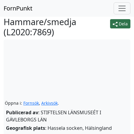
FornPunkt
Hammare/smedja
Dela
(
L2020:7869
)
Öppna i:
Fornsök
,
Arkivsök
.
Publicerad av
: STIFTELSEN LÄNSMUSEÉT I
GÄVLEBORGS LÄN
Geografisk plats
: Hassela socken, Hälsingland