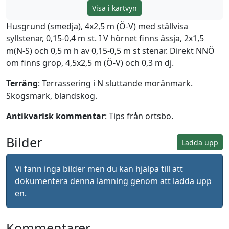
Visa i kartvyn
Husgrund (smedja), 4x2,5 m (Ö-V) med ställvisa
syllstenar, 0,15-0,4 m st. I V hörnet finns ässja, 2x1,5
m(N-S) och 0,5 m h av 0,15-0,5 m st stenar. Direkt NNÖ
om finns grop, 4,5x2,5 m (Ö-V) och 0,3 m dj.
Terräng
: Terrassering i N sluttande moränmark.
Skogsmark, blandskog.
Antikvarisk kommentar
: Tips från ortsbo.
Bilder
Ladda upp
Vi fann inga bilder men du kan hjälpa till att
dokumentera denna lämning genom att ladda upp
en.
Kommentarer