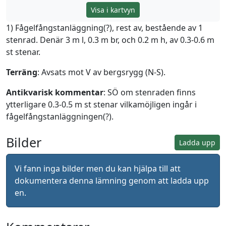
Visa i kartvyn
1) Fågelfångstanläggning(?), rest av, bestående av 1
stenrad. Denär 3 m l, 0.3 m br, och 0.2 m h, av 0.3-0.6 m
st stenar.
Terräng
: Avsats mot V av bergsrygg (N-S).
Antikvarisk kommentar
: SÖ om stenraden finns
ytterligare 0.3-0.5 m st stenar vilkamöjligen ingår i
fågelfångstanläggningen(?).
Bilder
Ladda upp
Vi fann inga bilder men du kan hjälpa till att
dokumentera denna lämning genom att ladda upp
en.