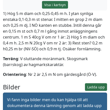
Visa i kartvyn
1) Hög 5 m diam och 0,25-0,45 m h. I ytan synliga
enstaka 0,1-0,3 m st stenar. I mitten en grop 2 m diam
och 0,25 m dj. I NÖ kanten en stubbe. Intill denna går
en 0,15 m st och 0,7 m l gång inmot anläggningens
centrum. 1 m S 40cg V om nr 1 är: 2) Hög 5 m diam och
0,4 m h. 2,5 m N 20cg V om nr 2 är: 3) Rest sten? 0,2 m
h0,25 m br (NV-SÖ) och 0,9 m tj. Osäker fornlämning.
Terräng
: V-sluttande moränmark. Skogsmark
(barrskog) av hagmarkskaraktär.
Orientering
: Nr 2 är 2,5 m N om gärdesgård (Ö-V).
Bilder
Ladda upp
Vi fann inga bilder men du kan hjälpa till att
dokumentera denna lämning genom att ladda upp