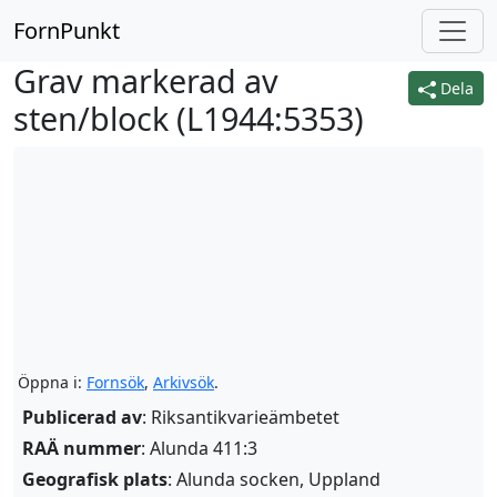
FornPunkt
Grav markerad av
Dela
sten/block (
L1944:5353
)
Öppna i:
Fornsök
,
Arkivsök
.
Publicerad av
: Riksantikvarieämbetet
RAÄ nummer
: Alunda 411:3
Geografisk plats
: Alunda socken, Uppland