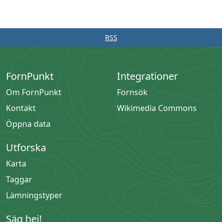
RSS
FornPunkt
Integrationer
Om FornPunkt
Fornsök
Kontakt
Wikimedia Commons
Öppna data
Utforska
Karta
Taggar
Lämningstyper
Säg hej!