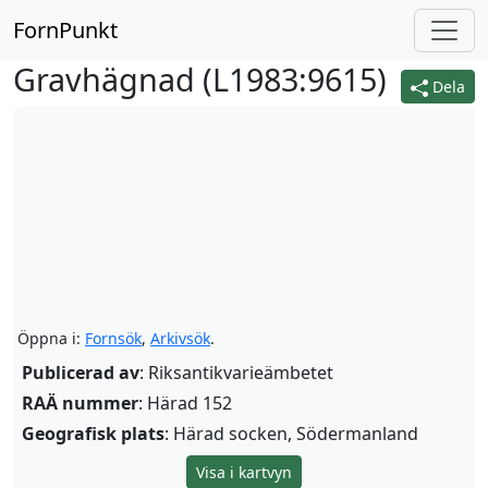
FornPunkt
Gravhägnad (
L1983:9615
)
Dela
Öppna i:
Fornsök
,
Arkivsök
.
Publicerad av
: Riksantikvarieämbetet
RAÄ nummer
: Härad 152
Geografisk plats
: Härad socken, Södermanland
Visa i kartvyn