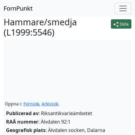
FornPunkt
Hammare/smedja
Dela
(
L1999:5546
)
Öppna i:
Fornsök
,
Arkivsök
.
Publicerad av
: Riksantikvarieämbetet
RAÄ nummer
: Älvdalen 92:1
Geografisk plats
: Älvdalen socken, Dalarna