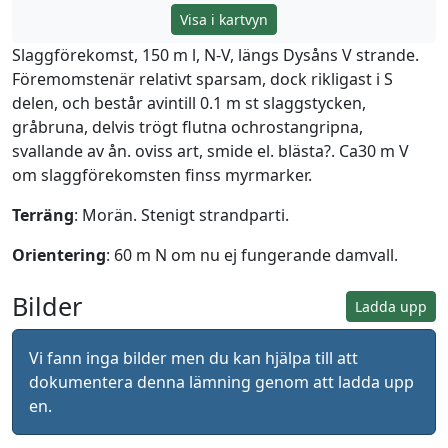
Visa i kartvyn
Slaggförekomst, 150 m l, N-V, längs Dysåns V strande.
Föremomstenär relativt sparsam, dock rikligast i S
delen, och består avintill 0.1 m st slaggstycken,
gråbruna, delvis trögt flutna ochrostangripna,
svallande av ån. oviss art, smide el. blästa?. Ca30 m V
om slaggförekomsten finss myrmarker.
Terräng
: Morän. Stenigt strandparti.
Orientering
: 60 m N om nu ej fungerande damvall.
Bilder
Ladda upp
Vi fann inga bilder men du kan hjälpa till att
dokumentera denna lämning genom att ladda upp
en.