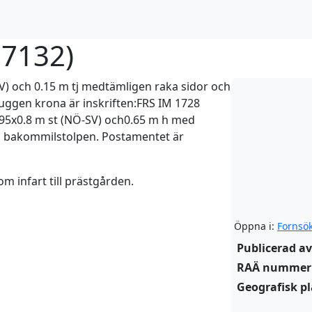
:7132
)
SV) och 0.15 m tj medtämligen raka sidor och
uggen krona är inskriften:FRS IM 1728
.95x0.8 m st (NÖ-SV) och0.65 m h med
ch bakommilstolpen. Postamentet är
m infart till prästgården.
Öppna i:
Fornsö
Publicerad av
RAÄ nummer
Geografisk pl