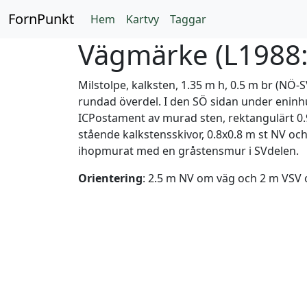
FornPunkt
Hem
Kartvy
Taggar
Vägmärke (
L1988
Milstolpe, kalksten, 1.35 m h, 0.5 m br (NÖ-
rundad överdel. I den SÖ sidan under eninh
ICPostament av murad sten, rektangulärt 0
stående kalkstensskivor, 0.8x0.8 m st NV o
ihopmurat med en gråstensmur i SVdelen.
Orientering
: 2.5 m NV om väg och 2 m VSV o