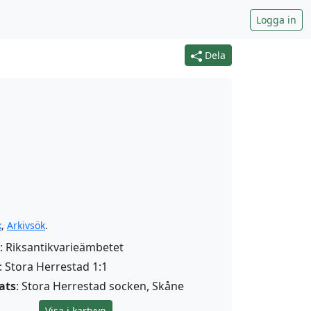
Logga in
Dela
k
,
Arkivsök
.
: Riksantikvarieämbetet
: Stora Herrestad 1:1
ats
: Stora Herrestad socken, Skåne
Visa i kartvyn