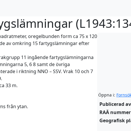
gslämningar (
L1943:13
vadratmeter, oregelbunden form ca 75 x 120
de av omkring 15 fartygslämningar efter
i vrakgrupp 11 ingående fartygslämningarna
ämningarna 5, 6 8 samt de övriga
terade i riktning NNO – SSV. Vrak 10 och 7
.
ca 33 m.
Öppna i:
Fornsö
Publicerad av
ns från ytan.
RAÄ nummer
Geografisk pl