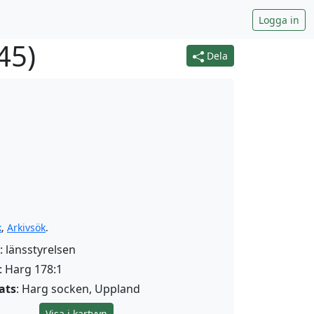
Logga in
45
)
Dela
k
,
Arkivsök
.
: länsstyrelsen
: Harg 178:1
ats
: Harg socken, Uppland
Visa i kartvyn