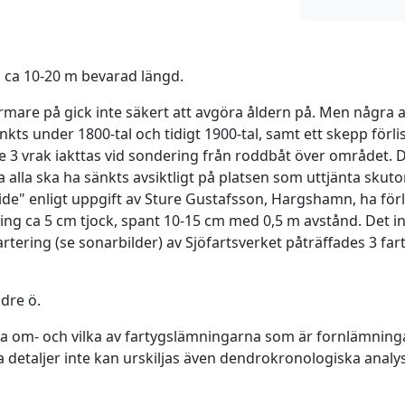
å ca 10-20 m bevarad längd.
ärmare på gick inte säkert att avgöra åldern på. Men några a
ts under 1800-tal och tidigt 1900-tal, samt ett skepp förlis
 3 vrak iakttas vid sondering från roddbåt över området. Det
 alla ska ha sänkts avsiktligt på platsen som uttjänta skutor
Tide" enligt uppgift av Sture Gustafsson, Hargshamn, ha för
ning ca 5 cm tjock, spant 10-15 cm med 0,5 m avstånd. Det i
tering (se sonarbilder) av Sjöfartsverket påträffades 3 fa
dre ö.
äga om- och vilka av fartygslämningarna som är fornlämningar 
 detaljer inte kan urskiljas även dendrokronologiska analys