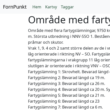
FornPunkt
Hem
Kartvy
Taggar
Område med farty
Område med flera fartygslämningar, 9750 k
m. Största utbredning i NNV-SSO 1. Beståen
pråmar och skutor.
Vrak 1, 9. 4 och 2 samt större delen av de 
låg orienterade i riktning NV – SO. Fartygsl
fartygslämningarna i vrakgrupp 11 låg orien
slutligen är orienterade i riktning VNV – OSO
Fartygslämning 1: Skrovhelt. Bevarad längd 
Fartygslämning 2: Bevarad längd ca 19 m.
Fartygslämning 3: Bevarad längd ca 26 m.
Fartygslämning 4: Bevarad längd ca 20 m. Sy
Fartygslämning 5: Bevarad längd ca 21 m.
Fartygslämning 6: Bevarad längd ca 23
Fartygslämning 7: Bevarad längd ca 6 m.