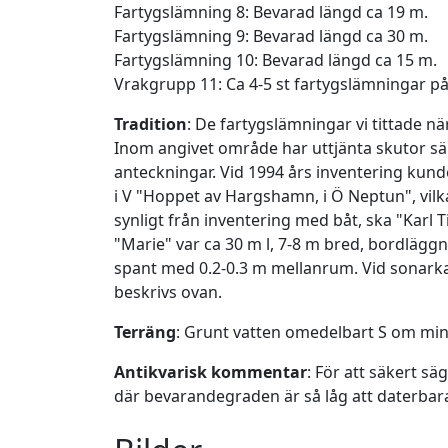
Fartygslämning 8: Bevarad längd ca 19 m.
Fartygslämning 9: Bevarad längd ca 30 m.
Fartygslämning 10: Bevarad längd ca 15 m.
Vrakgrupp 11: Ca 4-5 st fartygslämningar p
Tradition
: De fartygslämningar vi tittade n
Inom angivet område har uttjänta skutor sänk
anteckningar. Vid 1994 års inventering kunde
i V "Hoppet av Hargshamn, i Ö Neptun", vilka
synligt från inventering med båt, ska "Karl 
"Marie" var ca 30 m l, 7-8 m bred, bordlägg
spant med 0.2-0.3 m mellanrum. Vid sonarkar
beskrivs ovan.
Terräng
: Grunt vatten omedelbart S om min
Antikvarisk kommentar
: För att säkert s
där bevarandegraden är så låg att daterbara