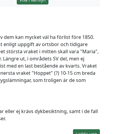
v dem kan mycket väl ha förlist före 1850.
t enligt uppgift av ortsbor och tidigare
 största vraket i mitten skall vara "Maria",
. Längre ut, i områdets SV del, men ej
list med en last bestående av kvarts. Vraket
nnersta vraket "Hoppet" (?) 10-15 cm breda
rtygslämningar, som troligen är de som
eller ej krävs dykbesiktning, samt i de fall
er.
Ladda upp