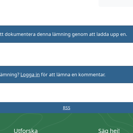
ll att dokumentera denna lämning genom att ladda upp en.
rlämning?
Logga in
för att lämna en kommentar.
RSS
Utforska
Säg hej!