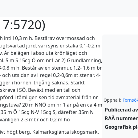
17:5720
)
 intill 0,3 m h. Bestårav övermossad och
gtsvärtad jord, vari syns enstaka 0,1-0,2 m
v. Är belägen i absoluta krönläget och
ial. 5 m S 15cg Ö om nr1 är 2) Grundlämning,
-0,8 m h. Består av en stenmur, 1,2- 1,6 m br
och utsidan av i regel 0,2-0,6m st stenar. 4-
tligger i hörnen. Ingång saknas. Starkt
 skreva i SÖ. Beväxt med en tall och
förd i tämligen sen tid avmaterial från nr
Öppna i:
Fornsö
ingstuva? 20 m NNÖ om nr 1 är på en ca 4 m
Publicerad av
l (35 m Ö 15cg N-V 15cg S, därefter 35m N
RAÄ nummer
 (vanligen 2-3 mbr och 0,2 m hö
Geografisk pl
tivt högt berg. Kalmarksglänta iskogsmark.