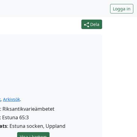
Logga in
Dela
k
,
Arkivsök
.
: Riksantikvarieämbetet
: Estuna 65:3
ats
: Estuna socken, Uppland
Visa i kartvyn