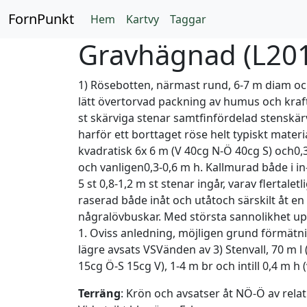
FornPunkt
Hem
Kartvy
Taggar
Gravhägnad (
L20
1) Rösebotten, närmast rund, 6-7 m diam och
lätt övertorvad packning av humus och krafti
st skärviga stenar samtfinfördelad stenskär
harför ett borttaget röse helt typiskt mater
kvadratisk 6x 6 m (V 40cg N-Ö 40cg S) och0,3
och vanligen0,3-0,6 m h. Kallmurad både i in- 
5 st 0,8-1,2 m st stenar ingår, varav flertale
raserad både inåt och utåtoch särskilt åt en
någralövbuskar. Med största sannolikhet upp
1. Oviss anledning, möjligen grund förmätn
lägre avsats VSVänden av 3) Stenvall, 70 m 
15cg Ö-S 15cg V), 1-4 m br och intill 0,4 m h
Terräng
: Krön och avsatser åt NÖ-Ö av rela