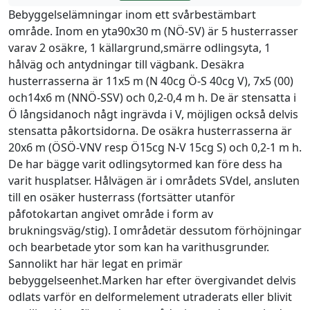
Bebyggelselämningar inom ett svårbestämbart
område. Inom en yta90x30 m (NÖ-SV) är 5 husterrasser
varav 2 osäkre, 1 källargrund,smärre odlingsyta, 1
hålväg och antydningar till vägbank. Desäkra
husterrasserna är 11x5 m (N 40cg Ö-S 40cg V), 7x5 (00)
och14x6 m (NNÖ-SSV) och 0,2-0,4 m h. De är stensatta i
Ö långsidanoch någt ingrävda i V, möjligen också delvis
stensatta påkortsidorna. De osäkra husterrasserna är
20x6 m (ÖSÖ-VNV resp Ö15cg N-V 15cg S) och 0,2-1 m h.
De har bägge varit odlingsytormed kan före dess ha
varit husplatser. Hålvägen är i områdets SVdel, ansluten
till en osäker husterrass (fortsätter utanför
påfotokartan angivet område i form av
brukningsväg/stig). I områdetär dessutom förhöjningar
och bearbetade ytor som kan ha varithusgrunder.
Sannolikt har här legat en primär
bebyggelseenhet.Marken har efter övergivandet delvis
odlats varför en delformelement utraderats eller blivit