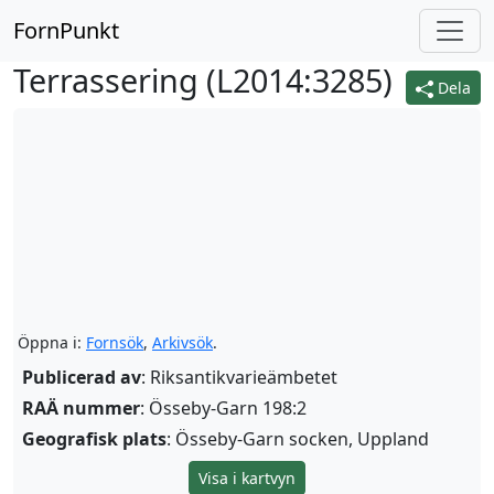
FornPunkt
Terrassering (
L2014:3285
)
Dela
Öppna i:
Fornsök
,
Arkivsök
.
Publicerad av
: Riksantikvarieämbetet
RAÄ nummer
: Össeby-Garn 198:2
Geografisk plats
: Össeby-Garn socken, Uppland
Visa i kartvyn