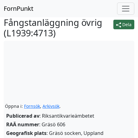
FornPunkt
Fångstanläggning övrig
Dela
(
L1939:4713
)
Öppna i:
Fornsök
,
Arkivsök
.
Publicerad av
: Riksantikvarieämbetet
RAÄ nummer
: Gräsö 606
Geografisk plats
: Gräsö socken, Uppland