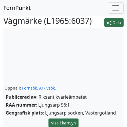
FornPunkt
Vägmärke (
L1965:6037
)
Dela
Öppna i:
Fornsök
,
Arkivsök
.
Publicerad av
: Riksantikvarieämbetet
RAÄ nummer
: Ljungsarp 56:1
Geografisk plats
: Ljungsarp socken, Västergötland
Visa i kartvyn