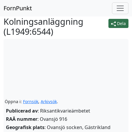
FornPunkt
Kolningsanläggning
Dela
(
L1949:6544
)
Öppna i:
Fornsök
,
Arkivsök
.
Publicerad av
: Riksantikvarieämbetet
RAÄ nummer
: Ovansjö 916
Geografisk plats
: Ovansjö socken, Gästrikland