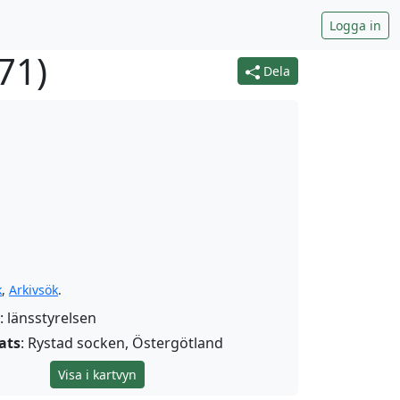
Logga in
71
)
Dela
k
,
Arkivsök
.
: länsstyrelsen
ats
: Rystad socken, Östergötland
Visa i kartvyn