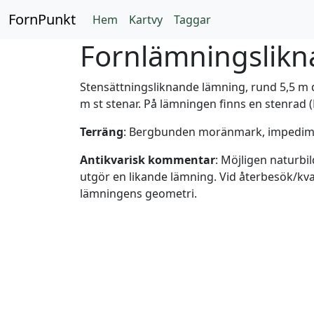
FornPunkt
Hem
Kartvy
Taggar
Fornlämningslikn
Stensättningsliknande lämning, rund 5,5 m d
m st stenar. På lämningen finns en stenrad 
Terräng
: Bergbunden moränmark, impedim
Antikvarisk kommentar
: Möjligen naturbi
utgör en likande lämning. Vid återbesök/kv
lämningens geometri.