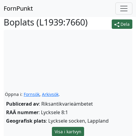
FornPunkt
Boplats (
L1939:7660
)
Dela
Öppna i:
Fornsök
,
Arkivsök
.
Publicerad av
: Riksantikvarieämbetet
RAÄ nummer
: Lycksele 8:1
Geografisk plats
: Lycksele socken, Lappland
Visa i kartvyn