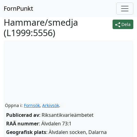
FornPunkt
Hammare/smedja
Dela
(
L1999:5556
)
Öppna i:
Fornsök
,
Arkivsök
.
Publicerad av
: Riksantikvarieämbetet
RAÄ nummer
: Älvdalen 73:1
Geografisk plats
: Älvdalen socken, Dalarna