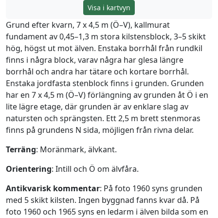
Visa i kartvyn
Grund efter kvarn, 7 x 4,5 m (Ö–V), kallmurat
fundament av 0,45–1,3 m stora kilstensblock, 3–5 skikt
hög, högst ut mot älven. Enstaka borrhål från rundkil
finns i några block, varav några har glesa längre
borrhål och andra har tätare och kortare borrhål.
Enstaka jordfasta stenblock finns i grunden. Grunden
har en 7 x 4,5 m (Ö–V) förlängning av grunden åt Ö i en
lite lägre etage, där grunden är av enklare slag av
natursten och sprängsten. Ett 2,5 m brett stenmoras
finns på grundens N sida, möjligen från rivna delar.
Terräng
: Moränmark, älvkant.
Orientering
: Intill och Ö om älvfåra.
Antikvarisk kommentar
: På foto 1960 syns grunden
med 5 skikt kilsten. Ingen byggnad fanns kvar då. På
foto 1960 och 1965 syns en ledarm i älven bilda som en