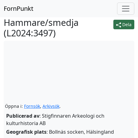
FornPunkt
Hammare/smedja
Dela
(
L2024:3497
)
Öppna i:
Fornsök
,
Arkivsök
.
Publicerad av
: Stigfinnaren Arkeologi och
kulturhistoria AB
Geografisk plats
: Bollnäs socken, Hälsingland