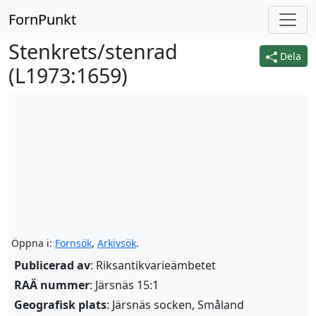
FornPunkt
Stenkrets/stenrad
Dela
(
L1973:1659
)
Öppna i:
Fornsök
,
Arkivsök
.
Publicerad av
: Riksantikvarieämbetet
RAÄ nummer
: Järsnäs 15:1
Geografisk plats
: Järsnäs socken, Småland