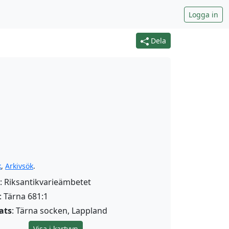
Logga in
Dela
k
,
Arkivsök
.
: Riksantikvarieämbetet
: Tärna 681:1
ats
: Tärna socken, Lappland
Visa i kartvyn