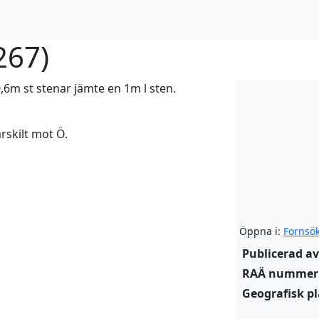
267
)
,6m st stenar jämte en 1m l sten.
ärskilt mot Ö.
Öppna i:
Fornsö
Publicerad av
RAÄ nummer
Geografisk pl