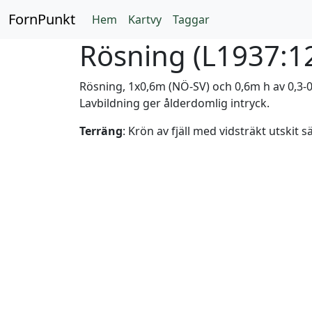
FornPunkt
Hem
Kartvy
Taggar
Rösning (
L1937:1
Rösning, 1x0,6m (NÖ-SV) och 0,6m h av 0,3-0
Lavbildning ger ålderdomlig intryck.
Terräng
: Krön av fjäll med vidsträkt utskit s