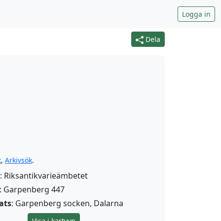
Logga in
Dela
k
,
Arkivsök
.
: Riksantikvarieämbetet
: Garpenberg 447
ats
: Garpenberg socken, Dalarna
Visa i kartvyn