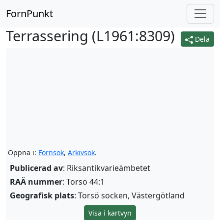
FornPunkt
Terrassering (
L1961:8309
)
Dela
Öppna i:
Fornsök
,
Arkivsök
.
Publicerad av
: Riksantikvarieämbetet
RAÄ nummer
: Torsö 44:1
Geografisk plats
: Torsö socken, Västergötland
Visa i kartvyn