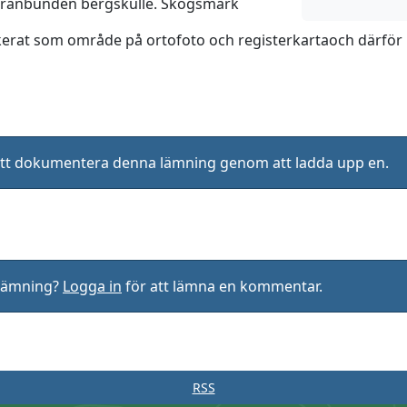
oränbunden bergskulle. Skogsmark
kerat som område på ortofoto och registerkartaoch därför 
ll att dokumentera denna lämning genom att ladda upp en.
rlämning?
Logga in
för att lämna en kommentar.
RSS