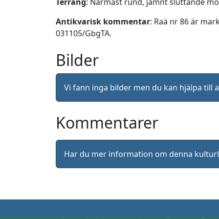
Terräng
: Närmast rund, jämnt sluttande m
Antikvarisk kommentar
: Raä nr 86 är mar
031105/GbgTA.
Bilder
Vi fann inga bilder men du kan hjälpa ti
Kommentarer
Har du mer information om denna kultu