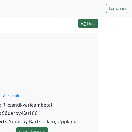
Logga in
Dela
k
,
Arkivsök
.
: Riksantikvarieämbetet
: Söderby-Karl 86:1
ats
: Söderby-Karl socken, Uppland
Visa i kartvyn