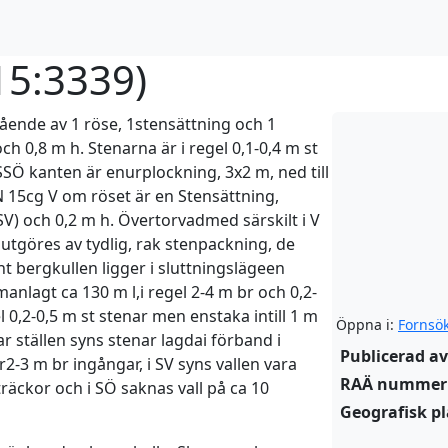
15:3339
)
ende av 1 röse, 1stensättning och 1
h 0,8 m h. Stenarna är i regel 0,1-0,4 m st
 SSÖ kanten är enurplockning, 3x2 m, ned till
 15cg V om röset är en Stensättning,
V) och 0,2 m h. Övertorvadmed särskilt i V
autgöres av tydlig, rak stenpackning, de
nt bergkullen ligger i sluttningslägeen
nlagt ca 130 m l,i regel 2-4 m br och 0,2-
l 0,2-0,5 m st stenar men enstaka intill 1 m
Öppna i:
Fornsö
ar ställen syns stenar lagdai förband i
Publicerad av
ar2-3 m br ingångar, i SV syns vallen vara
RAÄ nummer
räckor och i SÖ saknas vall på ca 10
Geografisk pl