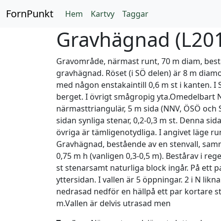
FornPunkt
Hem
Kartvy
Taggar
Gravhägnad (
L20
Gravområde, närmast runt, 70 m diam, bestå
gravhägnad. Röset (i SÖ delen) är 8 m diamoc
med någon enstakaintill 0,6 m st i kanten. I
berget. I övrigt smågropig yta.Omedelbart N
närmasttriangulär, 5 m sida (NNV, ÖSÖ och S
sidan synliga stenar, 0,2-0,3 m st. Denna sid
övriga är tämligenotydliga. I angivet läge ru
Gravhägnad, bestående av en stenvall, samma
0,75 m h (vanligen 0,3-0,5 m). Bestårav i rege
st stenarsamt naturliga block ingår. På ett p
yttersidan. I vallen är 5 öppningar. 2 i N likn
nedrasad nedför en hällpå ett par kortare st
m.Vallen är delvis utrasad men