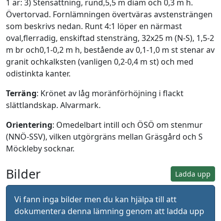
1 är: 3) Stensättning, rund,5,5 m diam och 0,3 m h.
Övertorvad. Fornlämningen övertväras avstensträngen
som beskrivs nedan. Runt 4:1 löper en närmast
oval,flerradig, enskiftad stensträng, 32x25 m (N-S), 1,5-2
m br och0,1-0,2 m h, bestående av 0,1-1,0 m st stenar av
granit ochkalksten (vanligen 0,2-0,4 m st) och med
odistinkta kanter.
Terräng
: Krönet av låg moränförhöjning i flackt
slättlandskap. Alvarmark.
Orientering
: Omedelbart intill och ÖSÖ om stenmur
(NNÖ-SSV), vilken utgörgräns mellan Gräsgård och S
Möckleby socknar.
Bilder
Ladda upp
Vi fann inga bilder men du kan hjälpa till att
dokumentera denna lämning genom att ladda upp