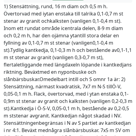
1) Stensättning, rund, 16 m diam och 0,5 m h.
Övertorvad med iytan enstaka till talrika 0,1-0,7 m st
stenar av granit ochkalksten (vanligen 0,1-0,4 m st).
Inom ett rundat område icentrala delen, 8-9 m diam
och 0,2 m h, har den ojämna ytantill stora delar en
fyllning av 0,1-0,7 m st stenar (vanligen0,1-0,4 m
st).Tydlig kantkedja, 0,1-0,3 m h och bestående av0,1-1,1
m st stenar av granit (vanligen 0,3-0,7 m st),
flertaletliggande med längdaxeln löpande i kantkedjans
riktning. Beväxtmed en nyponbuske och
slånbärsbuskar.Omedelbart intill och S omnr 1a är: 2)
Stensättning, närmast kvadratisk, 7x7 m N-S tillÖ-V,
0,05-0,1 m h. Flack, övertorvad, med i ytan enstaka 0,1-
0,9m st stenar av granit och kalksten (vanligen 0,2-0,3 m
st).Kantkedja i Ö-S-V, 0,05-0,1 m h, bestående av 0,2-0,5
m ststenar avgranit. Kantkedjan något skadad i NV.
Stensättningenbegränsas i N av S partiet av kantkedjan
i nr 4:1. Beväxt mednågra slånbärsbuskar. 7x5 m SV om