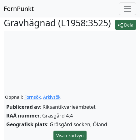
FornPunkt
Gravhägnad (
L1958:3525
)
Dela
Öppna i:
Fornsök
,
Arkivsök
.
Publicerad av
: Riksantikvarieämbetet
RAÄ nummer
: Gräsgård 4:4
Geografisk plats
: Gräsgård socken, Öland
Visa i kartvyn