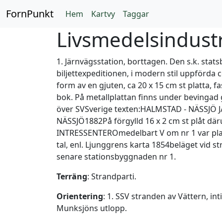
FornPunkt
Hem
Kartvy
Taggar
Livsmedelsindustr
1. Järnvägsstation, borttagen. Den s.k. stat
biljettexpeditionen, i modern stil uppförda 
form av en gjuten, ca 20 x 15 cm st platta, fa
bok. På metallplattan finns under bevingad 
över SVSverige texten:HALMSTAD - NÄSSJÖ
NÄSSJÖ1882På förgylld 16 x 2 cm st plåt d
INTRESSENTEROmedelbart V om nr 1 var plats
tal, enl. Ljunggrens karta 1854beläget vid 
senare stationsbyggnaden nr 1.
Terräng
: Strandparti.
Orientering
: 1. SSV stranden av Vättern, i
Munksjöns utlopp.