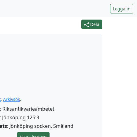
Logga in
Dela
k
,
Arkivsök
.
: Riksantikvarieämbetet
: Jönköping 126:3
ats
: Jönköping socken, Småland
Visa i kartvyn