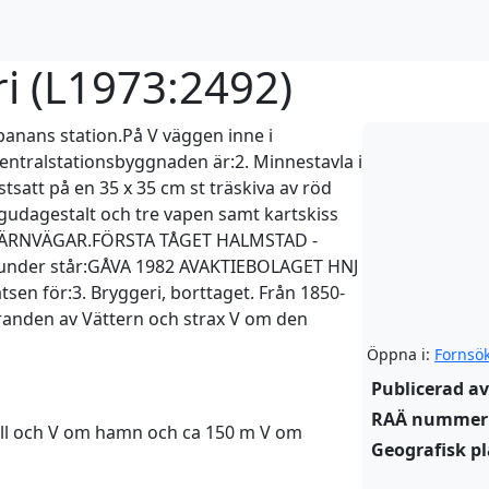
i (
L1973:2492
)
sbanans station.På V väggen inne i
centralstationsbyggnaden är:2. Minnestavla i
stsatt på en 35 x 35 cm st träskiva av röd
gudagestalt och tre vapen samt kartskiss
 JÄRNVÄGAR.FÖRSTA TÅGET HALMSTAD -
ärunder står:GÅVA 1982 AVAKTIEBOLAGET HNJ
en för:3. Bryggeri, borttaget. Från 1850-
stranden av Vättern och strax V om den
Öppna i:
Fornsö
Publicerad av
RAÄ nummer
ntill och V om hamn och ca 150 m V om
Geografisk pl