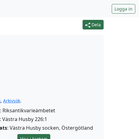
Logga in
Dela
k
,
Arkivsök
.
: Riksantikvarieämbetet
: Västra Husby 226:1
ats
: Västra Husby socken, Östergötland
Visa i kartvyn