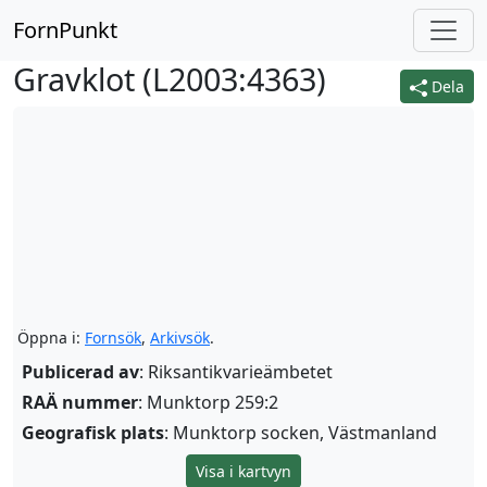
FornPunkt
Gravklot (
L2003:4363
)
Dela
Öppna i:
Fornsök
,
Arkivsök
.
Publicerad av
: Riksantikvarieämbetet
RAÄ nummer
: Munktorp 259:2
Geografisk plats
: Munktorp socken, Västmanland
Visa i kartvyn