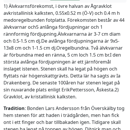
1) Älvkvarnsförekomst, i övre halvan av Ågravklot
avkristallinisk kalksten, 0.55x0.52 m (Ö-V) och 0.4 m h
medoregelbunden fotplatta. Förekomsten består av 44
älvkvarnar och5 anlånga fördjupningar och 1
rännformig fördjupning.Älvkvarnarna är 3-7 cm diam
och 0.5-1.5 cm dj.De avlånga fördjupningarna är 9x5-
13x8 cm och 1-1.5 cm dj.Oregelbundna. Två älvkvarnar
är förbundna med en ränna, 5 cm loch 1.5 cm br.I den
största avlånga fördjupningen är ett järnföremål
inslaget istenen. Stenen skall ha legat på högen och
flyttats när högenskattgrävts. Detta lär ha sagts av Ia
Drakenberg. De senaste 100åren har stenen legat på
sin nuvarande plats enligt ErikPettersson, Åskesta.2)
Gravklot, av kristallinisk kalksten.
Tradition
: Bonden Lars Andersson från Överskälby tog
hem stenen för att haden i trädgården, men han fick
ont i ett finger och bar tillbakaden igen. Tidigare skall
stenen ha legat på toppen av högen. Ditgick man och