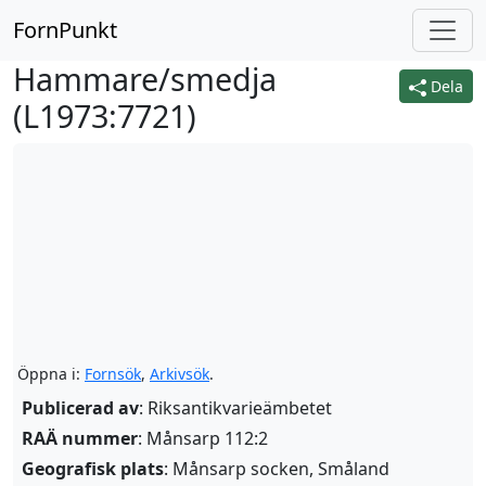
FornPunkt
Hammare/smedja
Dela
(
L1973:7721
)
Öppna i:
Fornsök
,
Arkivsök
.
Publicerad av
: Riksantikvarieämbetet
RAÄ nummer
: Månsarp 112:2
Geografisk plats
: Månsarp socken, Småland