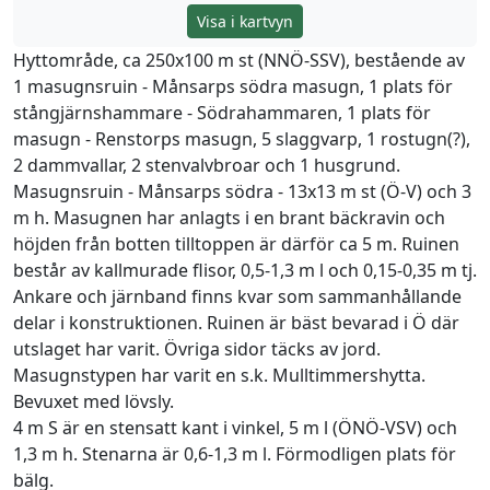
Visa i kartvyn
Hyttområde, ca 250x100 m st (NNÖ-SSV), bestående av
1 masugnsruin - Månsarps södra masugn, 1 plats för
stångjärnshammare - Södrahammaren, 1 plats för
masugn - Renstorps masugn, 5 slaggvarp, 1 rostugn(?),
2 dammvallar, 2 stenvalvbroar och 1 husgrund.
Masugnsruin - Månsarps södra - 13x13 m st (Ö-V) och 3
m h. Masugnen har anlagts i en brant bäckravin och
höjden från botten tilltoppen är därför ca 5 m. Ruinen
består av kallmurade flisor, 0,5-1,3 m l och 0,15-0,35 m tj.
Ankare och järnband finns kvar som sammanhållande
delar i konstruktionen. Ruinen är bäst bevarad i Ö där
utslaget har varit. Övriga sidor täcks av jord.
Masugnstypen har varit en s.k. Mulltimmershytta.
Bevuxet med lövsly.
4 m S är en stensatt kant i vinkel, 5 m l (ÖNÖ-VSV) och
1,3 m h. Stenarna är 0,6-1,3 m l. Förmodligen plats för
bälg.