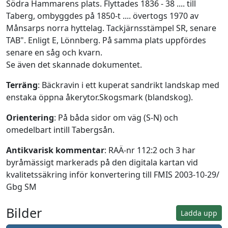
Södra Hammarens plats. Flyttades 1836 - 38 .... till
Taberg, ombyggdes på 1850-t .... övertogs 1970 av
Månsarps norra hyttelag. Tackjärnsstämpel SR, senare
TAB". Enligt E, Lönnberg. På samma plats uppfördes
senare en såg och kvarn.
Se även det skannade dokumentet.
Terräng
: Bäckravin i ett kuperat sandrikt landskap med
enstaka öppna åkerytor.Skogsmark (blandskog).
Orientering
: På båda sidor om väg (S-N) och
omedelbart intill Tabergsån.
Antikvarisk kommentar
: RAÄ-nr 112:2 och 3 har
byråmässigt markerads på den digitala kartan vid
kvalitetssäkring inför konvertering till FMIS 2003-10-29/
Gbg SM
Bilder
Ladda upp