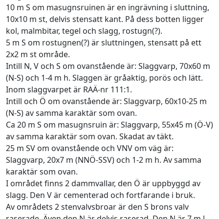
10 m S om masugnsruinen är en ingrävning i sluttning,
10x10 m st, delvis stensatt kant. På dess botten ligger
kol, malmbitar, tegel och slagg, rostugn(?).
5 m S om rostugnen(?) är sluttningen, stensatt på ett
2x2 m st område.
Intill N, V och S om ovanstående är: Slaggvarp, 70x60 m
(N-S) och 1-4 m h. Slaggen är gråaktig, porös och lätt.
Inom slaggvarpet är RAÄ-nr 111:1.
Intill och Ö om ovanstående är: Slaggvarp, 60x10-25 m
(N-S) av samma karaktär som ovan.
Ca 20 m S om masugnsruin är: Slaggvarp, 55x45 m (Ö-V)
av samma karaktär som ovan. Skadat av täkt.
25 m SV om ovanstående och VNV om väg är:
Slaggvarp, 20x7 m (NNÖ-SSV) och 1-2 m h. Av samma
karaktär som ovan.
I området finns 2 dammvallar, den Ö är uppbyggd av
slagg. Den V är cementerad och fortfarande i bruk.
Av områdets 2 stenvalvsbroar är den S brons valv
raserade. Även den N är delvis raserad. Den N är 7 m l,