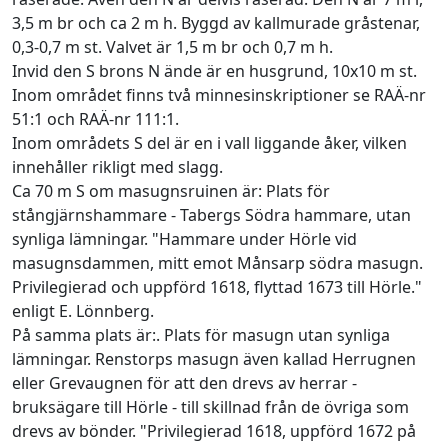
3,5 m br och ca 2 m h. Byggd av kallmurade gråstenar,
0,3-0,7 m st. Valvet är 1,5 m br och 0,7 m h.
Invid den S brons N ände är en husgrund, 10x10 m st.
Inom området finns två minnesinskriptioner se RAÄ-nr
51:1 och RAÄ-nr 111:1.
Inom områdets S del är en i vall liggande åker, vilken
innehåller rikligt med slagg.
Ca 70 m S om masugnsruinen är: Plats för
stångjärnshammare - Tabergs Södra hammare, utan
synliga lämningar. "Hammare under Hörle vid
masugnsdammen, mitt emot Månsarp södra masugn.
Privilegierad och uppförd 1618, flyttad 1673 till Hörle."
enligt E. Lönnberg.
På samma plats är:. Plats för masugn utan synliga
lämningar. Renstorps masugn även kallad Herrugnen
eller Grevaugnen för att den drevs av herrar -
bruksägare till Hörle - till skillnad från de övriga som
drevs av bönder. "Privilegierad 1618, uppförd 1672 på