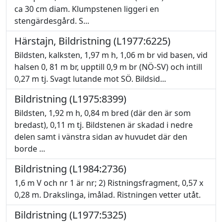
ca 30 cm diam. Klumpstenen liggeri en
stengärdesgård. S...
Härstajn, Bildristning (L1977:6225)
Bildsten, kalksten, 1,97 m h, 1,06 m br vid basen, vid
halsen 0, 81 m br, upptill 0,9 m br (NÖ-SV) och intill
0,27 m tj. Svagt lutande mot SÖ. Bildsid...
Bildristning (L1975:8399)
Bildsten, 1,92 m h, 0,84 m bred (där den är som
bredast), 0,11 m tj. Bildstenen är skadad i nedre
delen samt i vänstra sidan av huvudet där den
borde ...
Bildristning (L1984:2736)
1,6 m V och nr 1 är nr; 2) Ristningsfragment, 0,57 x
0,28 m. Drakslinga, imålad. Ristningen vetter utåt.
Bildristning (L1977:5325)