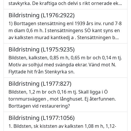
stavkyrka. De kraftiga och delvi s rikt ornerade ek...
Bildristning (L1976:2922)
1) Borttagen stensättning enl 1939 års inv. rund 7-8
m diam 0,6 m h. I stensättningens SÖ kant syns en
av kalksten murad kantkedj a . Stensättningen b...
Bildristning (L1975:9235)
Bildsten, kalksten, 0,85 m h, 0,65 m br och 0,14 m tj.
Motiv av solhjul med svängda ekrar. Vänd mot N.
Flyttade hit från Stenkyrka sn.
Bildristning (L1977:827)
Bildsten, 1,2 m br och 0,16 m tj. Skall ligga i Ö
tornmursväggen , mot långhuset. Ej återfunnen.
Borttagen vid restaurering?
Bildristning (L1977:1056)
1. Bildsten, sk kiststen av kalksten 1,08 m h, 1,12-