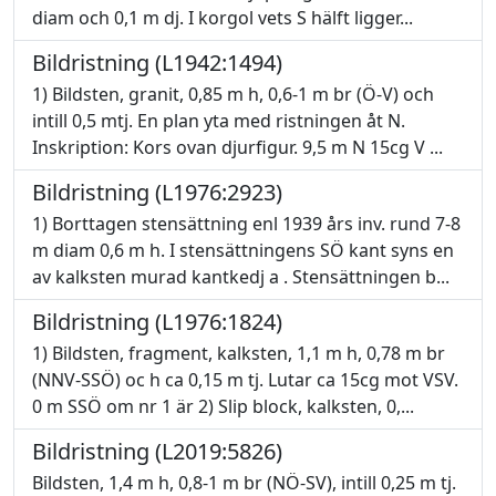
diam och 0,1 m dj. I korgol vets S hälft ligger...
Bildristning (L1942:1494)
1) Bildsten, granit, 0,85 m h, 0,6-1 m br (Ö-V) och
intill 0,5 mtj. En plan yta med ristningen åt N.
Inskription: Kors ovan djurfigur. 9,5 m N 15cg V ...
Bildristning (L1976:2923)
1) Borttagen stensättning enl 1939 års inv. rund 7-8
m diam 0,6 m h. I stensättningens SÖ kant syns en
av kalksten murad kantkedj a . Stensättningen b...
Bildristning (L1976:1824)
1) Bildsten, fragment, kalksten, 1,1 m h, 0,78 m br
(NNV-SSÖ) oc h ca 0,15 m tj. Lutar ca 15cg mot VSV.
0 m SSÖ om nr 1 är 2) Slip block, kalksten, 0,...
Bildristning (L2019:5826)
Bildsten, 1,4 m h, 0,8-1 m br (NÖ-SV), intill 0,25 m tj.