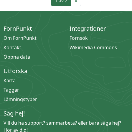
1 av 2
»
FornPunkt
Integrationer
Om FornPunkt
Fornsök
Kontakt
Wikimedia Commons
Öppna data
Utforska
Karta
Taggar
Lämningstyper
Säg hej!
Vill du ha support? sammarbeta? eller bara säga hej?
Hör av dig!