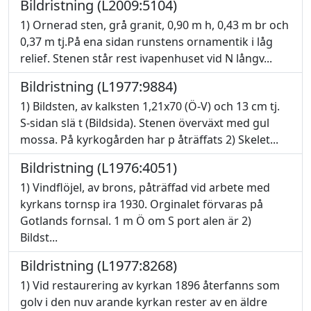
Bildristning (L2009:5104)
1) Ornerad sten, grå granit, 0,90 m h, 0,43 m br och
0,37 m tj.På ena sidan runstens ornamentik i låg
relief. Stenen står rest ivapenhuset vid N långv...
Bildristning (L1977:9884)
1) Bildsten, av kalksten 1,21x70 (Ö-V) och 13 cm tj.
S-sidan slä t (Bildsida). Stenen överväxt med gul
mossa. På kyrkogården har p åträffats 2) Skelet...
Bildristning (L1976:4051)
1) Vindflöjel, av brons, påträffad vid arbete med
kyrkans tornsp ira 1930. Orginalet förvaras på
Gotlands fornsal. 1 m Ö om S port alen är 2)
Bildst...
Bildristning (L1977:8268)
1) Vid restaurering av kyrkan 1896 återfanns som
golv i den nuv arande kyrkan rester av en äldre