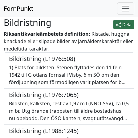
FornPunkt
Bildristning
Dela
Riksantikvarieämbetets definition:
Ristade, huggna,
knackade eller slipade bilder av järnålderskaraktär eller
medeltida karaktär.
Bildristning (L1976:508)
1) Plats för bildsten. Stenen flyttades den 11 feln.
1942 till G otlans fornsal i Visby. 6 m SÖ om den
fördjupning som förmodligen varit platsen för b...
Bildristning (L1976:7065)
Bildsten, kalksten, rest av 1,97 m l (NNÖ-SSV), ca 0,5
m br. Utg örande trappsten till äldre bostadshus,
nu obebodd. Den ÖSÖ kante n, svagt utåtsvängd...
Bildristning (L1988:1245)