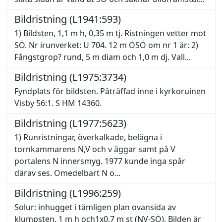
Bildristning (L1941:593)
1) Bildsten, 1,1 m h, 0,35 m tj. Ristningen vetter mot
SÖ. Nr irunverket: U 704. 12 m ÖSÖ om nr 1 är: 2)
Fångstgrop? rund, 5 m diam och 1,0 m dj. Vall...
Bildristning (L1975:3734)
Fyndplats för bildsten. Påträffad inne i kyrkoruinen
Visby 56:1. S HM 14360.
Bildristning (L1977:5623)
1) Runristningar, överkalkade, belägna i
tornkammarens N,V och v äggar samt på V
portalens N innersmyg. 1977 kunde inga spår
därav ses. Omedelbart N o...
Bildristning (L1996:259)
Solur: inhugget i tämligen plan ovansida av
klumpsten, 1 m h och1x0.7 m st (NV-SÖ). Bilden är