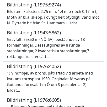
Bildristning (L1975:9274)
Bildsten, kalksten, 2,75 m h, 1,4 m b r och 0,17 m tj.
Motiv är bl.a. skepp, i övrigt helt otydligt. Vänd mot
N. Flyttade hit från St. Hammars i Lärbr...
Bildristning (L1943:5862)
Gravfält, 75x50 m (NÖ-SV), bestående av 18
fornlämningar. Dessautgöres av 8 runda
stensättningar, 2 kvadratiska stensättningar,7
rektangulära stensätt...
Bildristning (L1976:4052)
1) Vindflöjel, av brons, påträffad vid arbete med
kyrkans tornsp ira 1930. Orginalet förvaras på
Gotlands fornsal. 1 m Ö om S port alen är 2)
Bildst...
Bildristning (L1976:6605)
1. Bildstensfragment, enl tid dok av ljusgrå