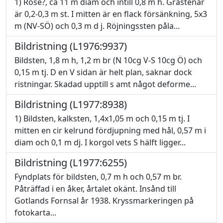
1) Röse?, ca 11 m diam och intill 0,8 m h. Gråstenar
är 0,2-0,3 m st. I mitten är en flack försänkning, 5x3
m (NV-SÖ) och 0,3 m d j. Röjningssten påla...
Bildristning (L1976:9937)
Bildsten, 1,8 m h, 1,2 m br (N 10cg V-S 10cg Ö) och
0,15 m tj. D en V sidan är helt plan, saknar dock
ristningar. Skadad upptill s amt något deforme...
Bildristning (L1977:8938)
1) Bildsten, kalksten, 1,4x1,05 m och 0,15 m tj. I
mitten en cir kelrund fördjupning med hål, 0,57 m i
diam och 0,1 m dj. I korgol vets S hälft ligger...
Bildristning (L1977:6255)
Fyndplats för bildsten, 0,7 m h och 0,57 m br.
Påträffad i en åker, årtalet okänt. Insånd till
Gotlands Fornsal år 1938. Kryssmarkeringen på
fotokarta...