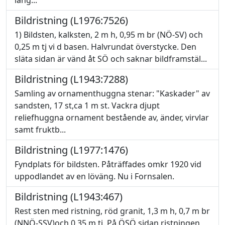
lång...
Bildristning (L1976:7526)
1) Bildsten, kalksten, 2 m h, 0,95 m br (NÖ-SV) och
0,25 m tj vi d basen. Halvrundat överstycke. Den
släta sidan är vänd åt SÖ och saknar bildframstäl...
Bildristning (L1943:7288)
Samling av ornamenthuggna stenar: "Kaskader" av
sandsten, 17 st,ca 1 m st. Vackra djupt
reliefhuggna ornament bestående av, änder, virvlar
samt fruktb...
Bildristning (L1977:1476)
Fyndplats för bildsten. Påträffades omkr 1920 vid
uppodlandet av en löväng. Nu i Fornsalen.
Bildristning (L1943:467)
Rest sten med ristning, röd granit, 1,3 m h, 0,7 m br
(NNÖ-SSV)och 0,35 m tj. På ÖSÖ sidan ristningen,