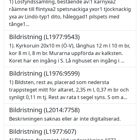
1) Lösfyndssamling, bestående av:1 kärnyxa2
råämne till flintyxa2 spetsnackiga yxor1 tjocknackig
yxa av Lindö-typ1 dito, håleggad1 pilspets med
tånge1...
Bildristning (L1977:9543)
1). Kyrkoruin 20x10 m (Ö-V), långhus 12 m l 10 m br,
kor 8 m l, 8 m br. Murarna uppförda av kalksten.
Koret har en ingång i S. Lå nghuset en ingång i ...
Bildristning (L1976:9599)
1) Bildsten, rest av, placerad som nedersta
trappsteget mitt för altaret, 2,35 m l, 0,37 m br och
synligt 0,11 m tj. Rest av rata t segel syns. S om a...
Bildristning (L2014:7758)
Beskrivningen saknas eller är inte digitaliserad.
Bildristning (L1977:607)