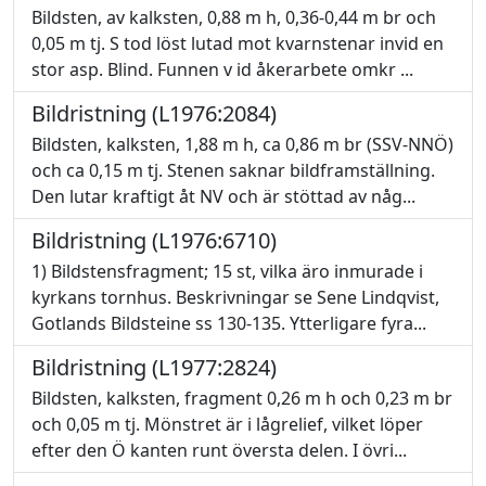
Bildsten, av kalksten, 0,88 m h, 0,36-0,44 m br och
0,05 m tj. S tod löst lutad mot kvarnstenar invid en
stor asp. Blind. Funnen v id åkerarbete omkr ...
Bildristning (L1976:2084)
Bildsten, kalksten, 1,88 m h, ca 0,86 m br (SSV-NNÖ)
och ca 0,15 m tj. Stenen saknar bildframställning.
Den lutar kraftigt åt NV och är stöttad av någ...
Bildristning (L1976:6710)
1) Bildstensfragment; 15 st, vilka äro inmurade i
kyrkans tornhus. Beskrivningar se Sene Lindqvist,
Gotlands Bildsteine ss 130-135. Ytterligare fyra...
Bildristning (L1977:2824)
Bildsten, kalksten, fragment 0,26 m h och 0,23 m br
och 0,05 m tj. Mönstret är i lågrelief, vilket löper
efter den Ö kanten runt översta delen. I övri...