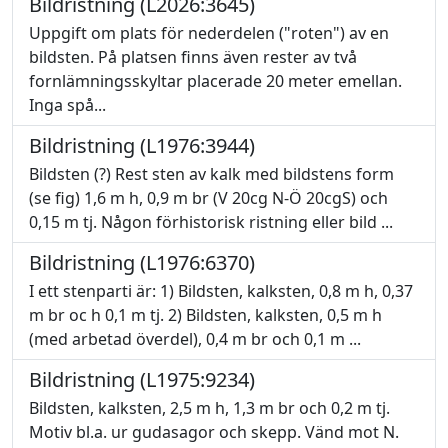
Bildristning (L2026:3645)
Uppgift om plats för nederdelen ("roten") av en
bildsten. På platsen finns även rester av två
fornlämningsskyltar placerade 20 meter emellan.
Inga spå...
Bildristning (L1976:3944)
Bildsten (?) Rest sten av kalk med bildstens form
(se fig) 1,6 m h, 0,9 m br (V 20cg N-Ö 20cgS) och
0,15 m tj. Någon förhistorisk ristning eller bild ...
Bildristning (L1976:6370)
I ett stenparti är: 1) Bildsten, kalksten, 0,8 m h, 0,37
m br oc h 0,1 m tj. 2) Bildsten, kalksten, 0,5 m h
(med arbetad överdel), 0,4 m br och 0,1 m ...
Bildristning (L1975:9234)
Bildsten, kalksten, 2,5 m h, 1,3 m br och 0,2 m tj.
Motiv bl.a. ur gudasagor och skepp. Vänd mot N.