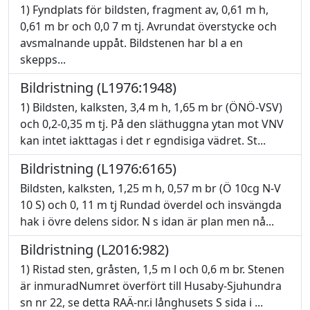
1) Fyndplats för bildsten, fragment av, 0,61 m h,
0,61 m br och 0,0 7 m tj. Avrundat överstycke och
avsmalnande uppåt. Bildstenen har bl a en
skepps...
Bildristning (L1976:1948)
1) Bildsten, kalksten, 3,4 m h, 1,65 m br (ÖNÖ-VSV)
och 0,2-0,35 m tj. På den släthuggna ytan mot VNV
kan intet iakttagas i det r egndisiga vädret. St...
Bildristning (L1976:6165)
Bildsten, kalksten, 1,25 m h, 0,57 m br (Ö 10cg N-V
10 S) och 0, 11 m tj Rundad överdel och insvängda
hak i övre delens sidor. N s idan är plan men nå...
Bildristning (L2016:982)
1) Ristad sten, gråsten, 1,5 m l och 0,6 m br. Stenen
är inmuradNumret överfört till Husaby-Sjuhundra
sn nr 22, se detta RAÄ-nr.i långhusets S sida i ...