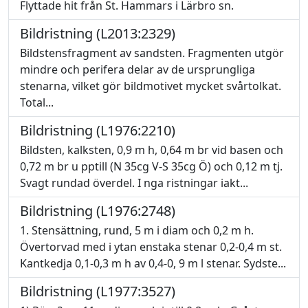
Flyttade hit från St. Hammars i Lärbro sn.
Bildristning (L2013:2329)
Bildstensfragment av sandsten. Fragmenten utgör
mindre och perifera delar av de ursprungliga
stenarna, vilket gör bildmotivet mycket svårtolkat.
Total...
Bildristning (L1976:2210)
Bildsten, kalksten, 0,9 m h, 0,64 m br vid basen och
0,72 m br u pptill (N 35cg V-S 35cg Ö) och 0,12 m tj.
Svagt rundad överdel. I nga ristningar iakt...
Bildristning (L1976:2748)
1. Stensättning, rund, 5 m i diam och 0,2 m h.
Övertorvad med i ytan enstaka stenar 0,2-0,4 m st.
Kantkedja 0,1-0,3 m h av 0,4-0, 9 m l stenar. Sydste...
Bildristning (L1977:3527)