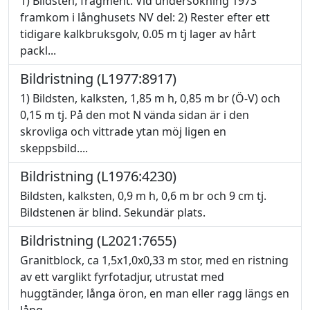
1) Bildsten, fragment. Vid undersökning 1973
framkom i långhusets NV del: 2) Rester efter ett
tidigare kalkbruksgolv, 0.05 m tj lager av hårt
packl...
Bildristning (L1977:8917)
1) Bildsten, kalksten, 1,85 m h, 0,85 m br (Ö-V) och
0,15 m tj. På den mot N vända sidan är i den
skrovliga och vittrade ytan möj ligen en
skeppsbild....
Bildristning (L1976:4230)
Bildsten, kalksten, 0,9 m h, 0,6 m br och 9 cm tj.
Bildstenen är blind. Sekundär plats.
Bildristning (L2021:7655)
Granitblock, ca 1,5x1,0x0,33 m stor, med en ristning
av ett varglikt fyrfotadjur, utrustat med
huggtänder, långa öron, en man eller ragg längs en