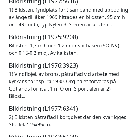
Bildristning (L1977:5616)
1) Bildsten, fyndplats för. I samband med uppodling
av änge till åker 1969 hittades en bildsten, 95 cm h
och 49 cm br, typ Nylén B. Stenen är bruten...
Bildristning (L1975:9208)
Bildsten, 1,7 m h och 1,2 m br vid basen (SÖ-NV)
och 0,15-0,2 m dj. Av kalksten.
Bildristning (L1976:3923)
1) Vindflöjel, av brons, påträffad vid arbete med
kyrkans tornsp ira 1930. Orginalet förvaras på
Gotlands fornsal. 1 m Ö om S port alen är 2)
Bildst...
Bildristning (L1977:6341)
2) Bildsten påträffad i korgolvet där den kvarligger.
Storlek 115x95cm.
Bildristning (L1943:6109)