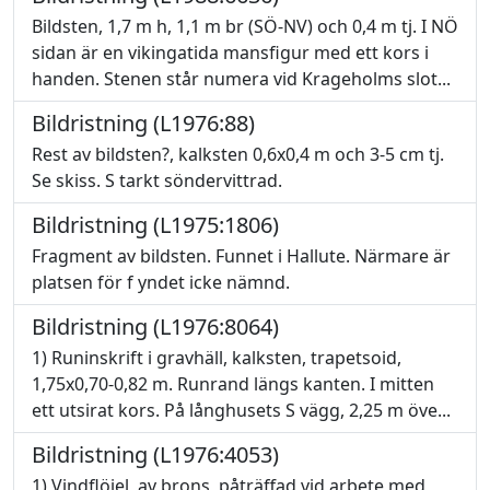
Bildsten, 1,7 m h, 1,1 m br (SÖ-NV) och 0,4 m tj. I NÖ
sidan är en vikingatida mansfigur med ett kors i
handen. Stenen står numera vid Krageholms slot...
Bildristning (L1976:88)
Rest av bildsten?, kalksten 0,6x0,4 m och 3-5 cm tj.
Se skiss. S tarkt söndervittrad.
Bildristning (L1975:1806)
Fragment av bildsten. Funnet i Hallute. Närmare är
platsen för f yndet icke nämnd.
Bildristning (L1976:8064)
1) Runinskrift i gravhäll, kalksten, trapetsoid,
1,75x0,70-0,82 m. Runrand längs kanten. I mitten
ett utsirat kors. På långhusets S vägg, 2,25 m öve...
Bildristning (L1976:4053)
1) Vindflöjel, av brons, påträffad vid arbete med