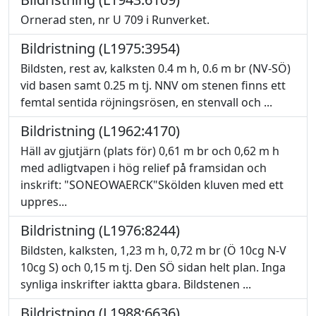
Ornerad sten, nr U 709 i Runverket.
Bildristning (L1975:3954)
Bildsten, rest av, kalksten 0.4 m h, 0.6 m br (NV-SÖ)
vid basen samt 0.25 m tj. NNV om stenen finns ett
femtal sentida röjningsrösen, en stenvall och ...
Bildristning (L1962:4170)
Häll av gjutjärn (plats för) 0,61 m br och 0,62 m h
med adligtvapen i hög relief på framsidan och
inskrift: "SONEOWAERCK"Skölden kluven med ett
uppres...
Bildristning (L1976:8244)
Bildsten, kalksten, 1,23 m h, 0,72 m br (Ö 10cg N-V
10cg S) och 0,15 m tj. Den SÖ sidan helt plan. Inga
synliga inskrifter iaktta gbara. Bildstenen ...
Bildristning (L1988:6636)