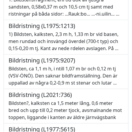
sandsten, 0,58x0,37 m och 10,5 cm tj samt med
ristningar på båda sidor: ...Rauk:bo... ...-ni.uilin... ...
Bildristning (L1975:1213)
1) Bildsten, kalksten, 2,3 m h, 1,33 m br vid basen,
men rundad och insvängd överdel (700-t typ) och
0,15-0,20 m tj. Kant av nede rdelen avslagen. På ...
Bildristning (L1975:9207)
Bildsten, ca 1,1 m h, i ntill 1,07 m br och 0,12 m tj
(VSV-ÖNÖ). Den saknar bildframställning. Den är
uppallad av några 0,2-0,9 m st stenar och lutar ...
Bildristning (L2021:736)
Bildsten?, kalksten ca 1,5 meter lång, 0,6 meter
bred och upp till 0,2 meter tjock, avsmalnande mot
toppen, liggande i kanten av äldre järnvägsbank
Bildristning (L1977:5615)