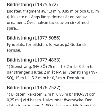
Bildristning (L1975:672)
Bildsten, fragment av, 1,3 m h, 0,85 m br och 0,15 m
tj. Kalkste n. Längs långsidornas är en rad av
ornament. Övre halvan täcks av en cirkel med
spira...
Bildristning (L1977:5086)
Fyndplats, för bildsten, förvaras på Gotlands
Fornsal.
Bildristning (L1977:4863)
1) Stensträng, (NV-SÖ) 75 m l, 1,5-2 m br 0,2 m h,
där strängen s lutar, 2 m åt NV, är: Stensträng (NV-
SÖ), 15 m l, 1 ,5-2 m m br 0,2 m h. Den sluta...
Bildristning (L1976:7527)
1) Bildsten, kalksten, 2 m h, 0,95 m br (NÖ-SV) och
0,25 m tj vi d basen. Halvrundat överstycke. Den
släta sidan är vänd åt SÖ och saknar bildframstäl...