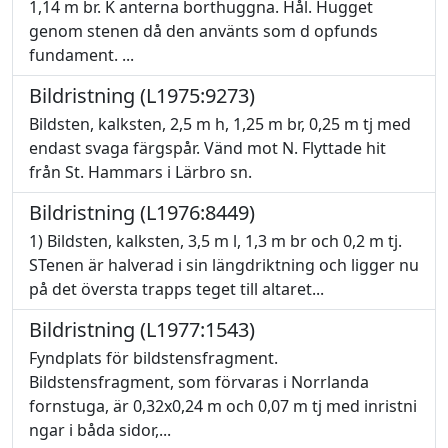
1,14 m br. K anterna borthuggna. Hål. Hugget
genom stenen då den använts som d opfunds
fundament. ...
Bildristning (L1975:9273)
Bildsten, kalksten, 2,5 m h, 1,25 m br, 0,25 m tj med
endast svaga färgspår. Vänd mot N. Flyttade hit
från St. Hammars i Lärbro sn.
Bildristning (L1976:8449)
1) Bildsten, kalksten, 3,5 m l, 1,3 m br och 0,2 m tj.
STenen är halverad i sin längdriktning och ligger nu
på det översta trapps teget till altaret...
Bildristning (L1977:1543)
Fyndplats för bildstensfragment.
Bildstensfragment, som förvaras i Norrlanda
fornstuga, är 0,32x0,24 m och 0,07 m tj med inristni
ngar i båda sidor,...