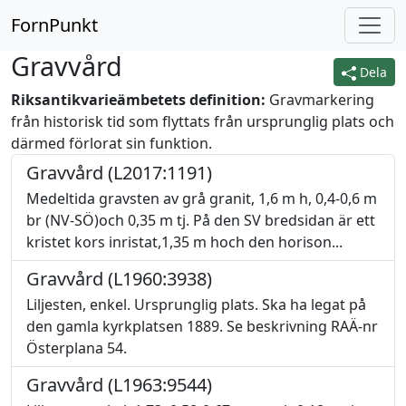
FornPunkt
Gravvård
Dela
Riksantikvarieämbetets definition:
Gravmarkering
från historisk tid som flyttats från ursprunglig plats och
därmed förlorat sin funktion.
Gravvård (L2017:1191)
Medeltida gravsten av grå granit, 1,6 m h, 0,4-0,6 m
br (NV-SÖ)och 0,35 m tj. På den SV bredsidan är ett
kristet kors inristat,1,35 m hoch den horison...
Gravvård (L1960:3938)
Liljesten, enkel. Ursprunglig plats. Ska ha legat på
den gamla kyrkplatsen 1889. Se beskrivning RAÄ-nr
Österplana 54.
Gravvård (L1963:9544)