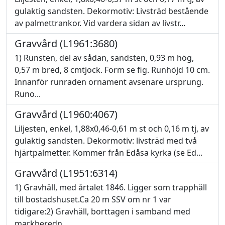
gulaktig sandsten. Dekormotiv: Livsträd bestående
av palmettrankor. Vid vardera sidan av livstr...
Gravvård (L1961:3680)
1) Runsten, del av sådan, sandsten, 0,93 m hög,
0,57 m bred, 8 cmtjock. Form se fig. Runhöjd 10 cm.
Innanför runraden ornament avsenare ursprung.
Runo...
Gravvård (L1960:4067)
Liljesten, enkel, 1,88x0,46-0,61 m st och 0,16 m tj, av
gulaktig sandsten. Dekormotiv: livsträd med två
hjärtpalmetter. Kommer från Edåsa kyrka (se Ed...
Gravvård (L1951:6314)
1) Gravhäll, med årtalet 1846. Ligger som trapphäll
till bostadshuset.Ca 20 m SSV om nr 1 var
tidigare:2) Gravhäll, borttagen i samband med
markberedn...