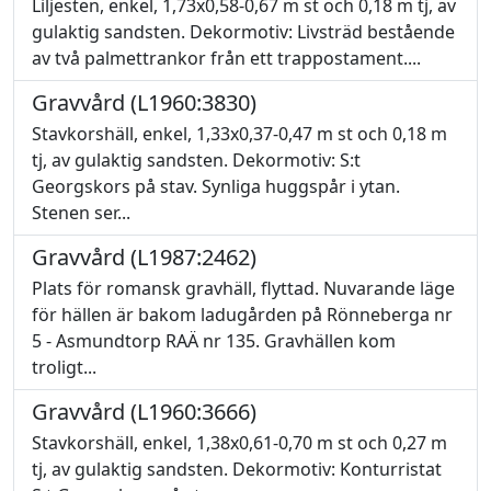
Liljesten, enkel, 1,73x0,58-0,67 m st och 0,18 m tj, av
gulaktig sandsten. Dekormotiv: Livsträd bestående
av två palmettrankor från ett trappostament....
Gravvård (L1960:3830)
Stavkorshäll, enkel, 1,33x0,37-0,47 m st och 0,18 m
tj, av gulaktig sandsten. Dekormotiv: S:t
Georgskors på stav. Synliga huggspår i ytan.
Stenen ser...
Gravvård (L1987:2462)
Plats för romansk gravhäll, flyttad. Nuvarande läge
för hällen är bakom ladugården på Rönneberga nr
5 - Asmundtorp RAÄ nr 135. Gravhällen kom
troligt...
Gravvård (L1960:3666)
Stavkorshäll, enkel, 1,38x0,61-0,70 m st och 0,27 m
tj, av gulaktig sandsten. Dekormotiv: Konturristat