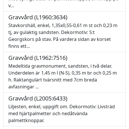
v...
Gravvård (L1960:3634)
Stavkorshäll, enkel, 1,35x0,55-0,61 m st och 0,23 m
tj, av gulaktig sandsten. Dekormotiv: S:t
Georgskors på stav. På vardera sidan av korset
finns ett...
Gravvård (L1962:7516)
Medeltida gravmonument, sandsten, i två delar.
Underdelen är 1,45 m l (N-S), 0,35 m br och 0,25 m
h. Raktangulärt tvärsnitt med 7cm breda
avfasningar ...
Gravvård (L2005:6433)
Liljesten, enkel, uppgift om. Dekormotiv: Livsträd
med hjärtpalmetter och nedåtvända
palmettknoppar.