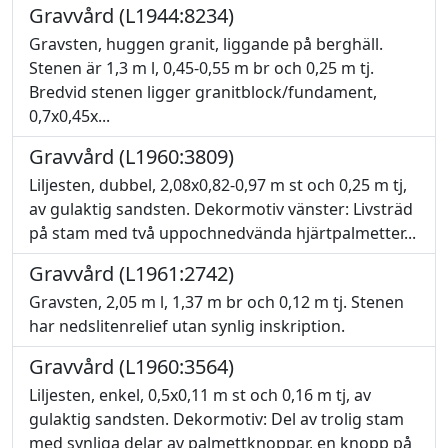
Gravvård (L1944:8234)
Gravsten, huggen granit, liggande på berghäll.
Stenen är 1,3 m l, 0,45-0,55 m br och 0,25 m tj.
Bredvid stenen ligger granitblock/fundament,
0,7x0,45x...
Gravvård (L1960:3809)
Liljesten, dubbel, 2,08x0,82-0,97 m st och 0,25 m tj,
av gulaktig sandsten. Dekormotiv vänster: Livsträd
på stam med två uppochnedvända hjärtpalmetter...
Gravvård (L1961:2742)
Gravsten, 2,05 m l, 1,37 m br och 0,12 m tj. Stenen
har nedslitenrelief utan synlig inskription.
Gravvård (L1960:3564)
Liljesten, enkel, 0,5x0,11 m st och 0,16 m tj, av
gulaktig sandsten. Dekormotiv: Del av trolig stam
med synliga delar av palmettknoppar, en knopp på