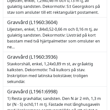
Liljesten, enkel, 1,29x0,46 m och 0,13 m tj, av
gulaktig sandsten. Dekormotiv: S:t Georgskors på
stav som ansluter till ett rektangulärt postament.
Gravvård (L1960:3604)
Liljesten, enkel, 1,84x0,52-0,66 m och 0,16 m tj, av
gulaktig sandsten. Dekormotiv: Livsträd på kort
basstam med två hjärtpalmetter som omsluter en
ne...
Gravvård (L1960:3936)
Stavkorshäll, enkel, 1,24x0,89 m st, av gråaktig
kalksten. Dekormotiv: Två kulkors på stav.
Inskription med latinska bokstäver, troligen
sekundär.
Gravvård (L1961:6998)
1) Resta gravhällar, sandsten. Den N är 2 mh, 1,3 m
br (N - S) och0,11 m tj. Fästade mot långhusgaveln