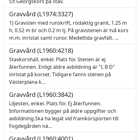
S:t Georgskors på stav.
Gravvård (L1974:3327)
1) Gravsten med runskrift, rödaktig granit, 1.25 m
h, 0.52 m br och 0.2 m tj. På gravstenen är två kors
m.m. inristat samt runor. Medeltida gravfält. ...
Gravvård (L1960:4218)
Stavkorshäll, enkel. Plats för. Stenen är ej
återfunnen. Enligt äldre avbildning är "L B D"
inristat på korset. Tidigare fanns stenen på
Västerplana k...
Gravvård (L1960:3842)
Liljesten, enkel. Plats för. Ej återfunnen.
Informationen bygger på äldre uppgifter och
avbildning.Ska ha legat vid framkörsporten till
Fogdegården nä...
Gravvård (L1960:4001)