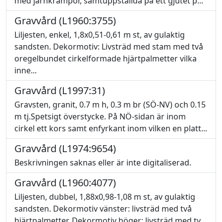
med järnkrampor, samtuppställda på ett gjutet p...
Gravvård (L1960:3755)
Liljesten, enkel, 1,8x0,51-0,61 m st, av gulaktig
sandsten. Dekormotiv: Livsträd med stam med två
oregelbundet cirkelformade hjärtpalmetter vilka
inne...
Gravvård (L1997:31)
Gravsten, granit, 0.7 m h, 0.3 m br (SÖ-NV) och 0.15
m tj.Spetsigt överstycke. På NÖ-sidan är inom
cirkel ett kors samt enfyrkant inom vilken en platt...
Gravvård (L1974:9654)
Beskrivningen saknas eller är inte digitaliserad.
Gravvård (L1960:4077)
Liljesten, dubbel, 1,88x0,98-1,08 m st, av gulaktig
sandsten. Dekormotiv vänster: livsträd med två
hjärtpalmetter. Dekormotiv höger: livsträd med tv...