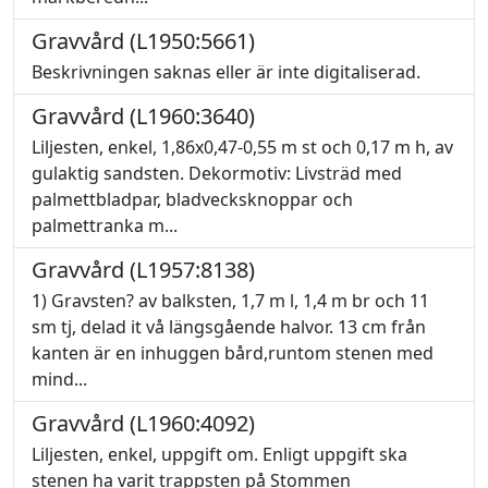
Gravvård (L1950:5661)
Beskrivningen saknas eller är inte digitaliserad.
Gravvård (L1960:3640)
Liljesten, enkel, 1,86x0,47-0,55 m st och 0,17 m h, av
gulaktig sandsten. Dekormotiv: Livsträd med
palmettbladpar, bladvecksknoppar och
palmettranka m...
Gravvård (L1957:8138)
1) Gravsten? av balksten, 1,7 m l, 1,4 m br och 11
sm tj, delad it vå längsgående halvor. 13 cm från
kanten är en inhuggen bård,runtom stenen med
mind...
Gravvård (L1960:4092)
Liljesten, enkel, uppgift om. Enligt uppgift ska
stenen ha varit trappsten på Stommen