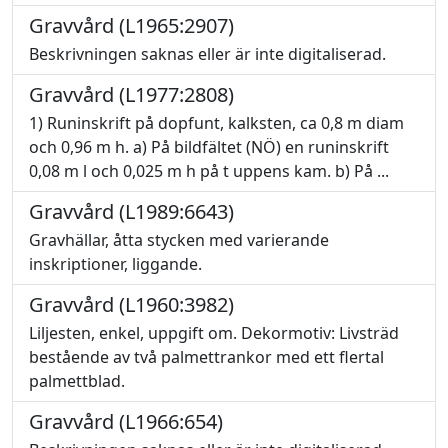
Gravvård (L1965:2907)
Beskrivningen saknas eller är inte digitaliserad.
Gravvård (L1977:2808)
1) Runinskrift på dopfunt, kalksten, ca 0,8 m diam
och 0,96 m h. a) På bildfältet (NÖ) en runinskrift
0,08 m l och 0,025 m h på t uppens kam. b) På ...
Gravvård (L1989:6643)
Gravhällar, åtta stycken med varierande
inskriptioner, liggande.
Gravvård (L1960:3982)
Liljesten, enkel, uppgift om. Dekormotiv: Livsträd
bestående av två palmettrankor med ett flertal
palmettblad.
Gravvård (L1966:654)