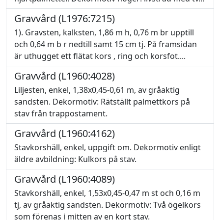
Gravvård (L1976:7215)
1). Gravsten, kalksten, 1,86 m h, 0,76 m br upptill
och 0,64 m b r nedtill samt 15 cm tj. På framsidan
är uthugget ett flätat kors , ring och korsfot....
Gravvård (L1960:4028)
Liljesten, enkel, 1,38x0,45-0,61 m, av gråaktig
sandsten. Dekormotiv: Rätställt palmettkors på
stav från trappostament.
Gravvård (L1960:4162)
Stavkorshäll, enkel, uppgift om. Dekormotiv enligt
äldre avbildning: Kulkors på stav.
Gravvård (L1960:4089)
Stavkorshäll, enkel, 1,53x0,45-0,47 m st och 0,16 m
tj, av gråaktig sandsten. Dekormotiv: Två ögelkors
som förenas i mitten av en kort stav.