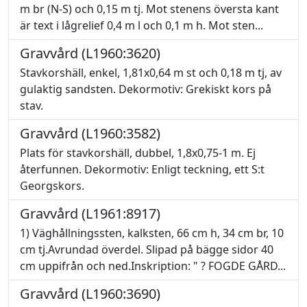
m br (N-S) och 0,15 m tj. Mot stenens översta kant
är text i lågrelief 0,4 m l och 0,1 m h. Mot sten...
Gravvård (L1960:3620)
Stavkorshäll, enkel, 1,81x0,64 m st och 0,18 m tj, av
gulaktig sandsten. Dekormotiv: Grekiskt kors på
stav.
Gravvård (L1960:3582)
Plats för stavkorshäll, dubbel, 1,8x0,75-1 m. Ej
återfunnen. Dekormotiv: Enligt teckning, ett S:t
Georgskors.
Gravvård (L1961:8917)
1) Väghållningssten, kalksten, 66 cm h, 34 cm br, 10
cm tj.Avrundad överdel. Slipad på bägge sidor 40
cm uppifrån och ned.Inskription: " ? FOGDE GÅRD...
Gravvård (L1960:3690)