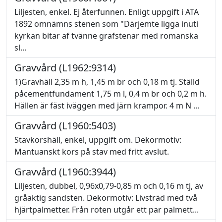
Liljesten, enkel. Ej återfunnen. Enligt uppgift i ATA
1892 omnämns stenen som "Därjemte ligga inuti
kyrkan bitar af tvänne grafstenar med romanska
sl...
Gravvård (L1962:9314)
1)Gravhäll 2,35 m h, 1,45 m br och 0,18 m tj. Ställd
påcementfundament 1,75 m l, 0,4 m br och 0,2 m h.
Hällen är fäst iväggen med järn krampor. 4 m N ...
Gravvård (L1960:5403)
Stavkorshäll, enkel, uppgift om. Dekormotiv:
Mantuanskt kors på stav med fritt avslut.
Gravvård (L1960:3944)
Liljesten, dubbel, 0,96x0,79-0,85 m och 0,16 m tj, av
gråaktig sandsten. Dekormotiv: Livsträd med två
hjärtpalmetter. Från roten utgår ett par palmett...