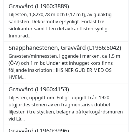
Gravvård (L1960:3889)
Liljesten, 1,82x0,78 m och 0,17 m tj, av gulaktig
sandsten. Dekormotiv ej synligt. Endast tre
sidokanter samt liten del av kantlisten synlig.
Inmurad...
Snapphanestenen, Gravvård (L1986:5042)
Gravsten/minnessten, liggande i marken, ca 1,5 m l
(Ö-V) och 1 m br. Under ett inhugget kors finns
följande inskription : IHS NER GUD ER MED OS
HVEM...
Gravvård (L1960:4153)
Liljesten, uppgift om. Enligt uppgift från 1920
utgjordes stenen av en fragmentarisk dubbel
liljesten i tre stycken, belägna på kyrkogårdsmuren
vid Lå...
Gravvård (L1960:3996)