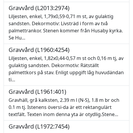
Gravvård (L2013:2974)
Liljesten, enkel, 1,79x0,59-0,71 m st, av gulaktig
sandsten. Dekormotiv: Livsträd i form av två
palmettrankor. Stenen kommer från Husaby kyrka.
Se Hu...
Gravvård (L1960:4254)
Liljesten, enkel, 1,82x0,44-0,57 m st och 0,16 m tj, av
gulaktig sandsten. Dekormotiv: Rätställt
palmettkors på stav. Enligt uppgift låg huvudändan
ti...
Gravvård (L1961:401)
Gravhäll, grå kalksten, 2.39 m l (N-S), 1.8 m br och
0.1 m tj. Istenens översi-da är ett rektangulärt
textfält. Texten inom denna yta är otydlig.Stene...
Gravvård (L1972:7454)