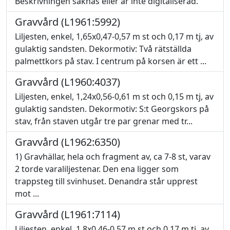
Beskrivningen saknas eller är inte digitaliserad.
Gravvård (L1961:5992)
Liljesten, enkel, 1,65x0,47-0,57 m st och 0,17 m tj, av
gulaktig sandsten. Dekormotiv: Två rätställda
palmettkors på stav. I centrum på korsen är ett ...
Gravvård (L1960:4037)
Liljesten, enkel, 1,24x0,56-0,61 m st och 0,15 m tj, av
gulaktig sandsten. Dekormotiv: S:t Georgskors på
stav, från staven utgår tre par grenar med tr...
Gravvård (L1962:6350)
1) Gravhällar, hela och fragment av, ca 7-8 st, varav
2 torde varaliljestenar. Den ena ligger som
trappsteg till svinhuset. Denandra står upprest
mot ...
Gravvård (L1961:7114)
Liljesten, enkel, 1,8x0,46-0,57 m st och 0,17 m tj, av