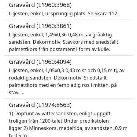
Gravvård (L1960:3968)
Liljesten, enkel, ursprunglig plats. Se Skara 112.
Gravvård (L1960:3861)
Liljesten, enkel, 1,49x0,36-0,48 m, av gråaktig
sandsten. Dekormotiv: Stavkors med snedställt
palmettkors från postament i form av kulle.
Gravvård (L1960:4094)
Liljesten, enkel, 1,05x0,3-0,43 m st och 0,15 m tj, av
rödaktig sandsten. Dekormotiv: Snedställt
palmettkors med en fembladig ros i mitten, på
stav. ...
Gravvård (L1974:8563)
1) Dopfunt av vättersandsten, enligt uppgift
troligen från 1200-talet.Under predikstolen
ligger:2) Minneskors, medeltida, av sandsten, 0.9 m
h, 0.5 m ...