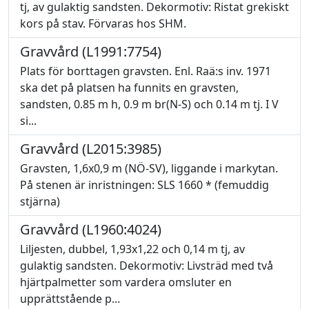
tj, av gulaktig sandsten. Dekormotiv: Ristat grekiskt
kors på stav. Förvaras hos SHM.
Gravvård (L1991:7754)
Plats för borttagen gravsten. Enl. Raä:s inv. 1971
ska det på platsen ha funnits en gravsten,
sandsten, 0.85 m h, 0.9 m br(N-S) och 0.14 m tj. I V
si...
Gravvård (L2015:3985)
Gravsten, 1,6x0,9 m (NÖ-SV), liggande i markytan.
På stenen är inristningen: SLS 1660 * (femuddig
stjärna)
Gravvård (L1960:4024)
Liljesten, dubbel, 1,93x1,22 och 0,14 m tj, av
gulaktig sandsten. Dekormotiv: Livsträd med två
hjärtpalmetter som vardera omsluter en
upprättstående p...