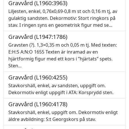
Gravvård (L1960:3963)
Liljesten, enkel, 0,76x0,69-0,8 m st och 0,16 m tj, av
gulaktig sandsten. Dekormotiv: Stort ringkors på
stav. I ringen syns en geometrisk figur med se...
Gravvård (L1947:1786)
Gravsten (?). 1,3×0,35 m och 0,05 m tj. Med texten:
E:H:S A:N:O 1655 Texten är inramad av en
hjärtformig figur med ett kors i ”hjärtats” spets.
Sten...
Gravvård (L1960:4255)
Stavkorshäll, enkel, av sandsten, uppgift om.
Dekormotiv enligt uppgift i ATA: Korsprydd sten.
Gravvård (L1960:4178)
Stavkorshäll, enkel, uppgift om. Dekormotiv enligt
äldre avbildning: S:t Georgskors på stav.