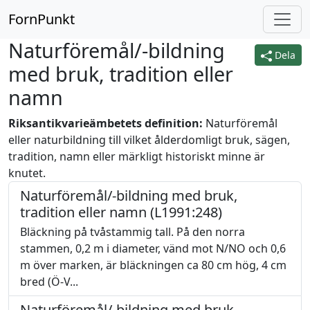
FornPunkt
Naturföremål/-bildning
Dela
med bruk, tradition eller
namn
Riksantikvarieämbetets definition:
Naturföremål
eller naturbildning till vilket ålderdomligt bruk, sägen,
tradition, namn eller märkligt historiskt minne är
knutet.
Naturföremål/-bildning med bruk,
tradition eller namn (L1991:248)
Bläckning på tvåstammig tall. På den norra
stammen, 0,2 m i diameter, vänd mot N/NO och 0,6
m över marken, är bläckningen ca 80 cm hög, 4 cm
bred (Ö-V...
Naturföremål/-bildning med bruk,