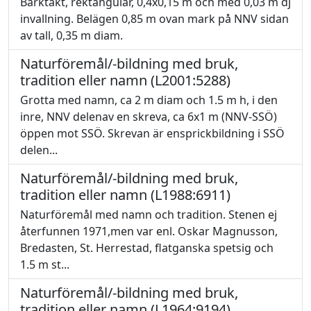
Barktäkt, rektangulär, 0,4x0,15 m och med 0,03 m dj
invallning. Belägen 0,85 m ovan mark på NNV sidan
av tall, 0,35 m diam.
Naturföremål/-bildning med bruk,
tradition eller namn (L2001:5288)
Grotta med namn, ca 2 m diam och 1.5 m h, i den
inre, NNV delenav en skreva, ca 6x1 m (NNV-SSÖ)
öppen mot SSÖ. Skrevan är ensprickbildning i SSÖ
delen...
Naturföremål/-bildning med bruk,
tradition eller namn (L1988:6911)
Naturföremål med namn och tradition. Stenen ej
återfunnen 1971,men var enl. Oskar Magnusson,
Bredasten, St. Herrestad, flatganska spetsig och
1.5 m st...
Naturföremål/-bildning med bruk,
tradition eller namn (L1964:9194)