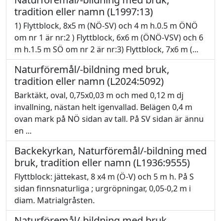
tradition eller namn (L1997:13)
1) Flyttblock, 8x5 m (NÖ-SV) och 4 m h.0.5 m ÖNÖ
om nr 1 är nr:2 ) Flyttblock, 6x6 m (ÖNÖ-VSV) och 6
m h.1.5 m SÖ om nr 2 är nr:3) Flyttblock, 7x6 m (...
Naturföremål/-bildning med bruk,
tradition eller namn (L2024:5092)
Barktäkt, oval, 0,75x0,03 m och med 0,12 m dj
invallning, nästan helt igenvallad. Belägen 0,4 m
ovan mark på NÖ sidan av tall. På SV sidan är ännu
en ...
Backekyrkan, Naturföremål/-bildning med
bruk, tradition eller namn (L1936:9555)
Flyttblock: jättekast, 8 x4 m (Ö-V) och 5 m h. På S
sidan finnsnaturliga ; urgröpningar, 0,05-0,2 m i
diam. Matrialgråsten.
Naturföremål/-bildning med bruk,