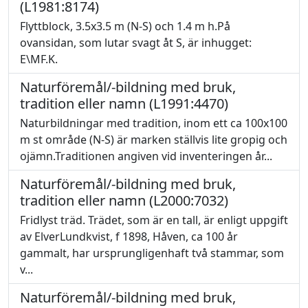
(L1981:8174)
Flyttblock, 3.5x3.5 m (N-S) och 1.4 m h.På
ovansidan, som lutar svagt åt S, är inhugget:
E\MF.K.
Naturföremål/-bildning med bruk,
tradition eller namn (L1991:4470)
Naturbildningar med tradition, inom ett ca 100x100
m st område (N-S) är marken ställvis lite gropig och
ojämn.Traditionen angiven vid inventeringen år...
Naturföremål/-bildning med bruk,
tradition eller namn (L2000:7032)
Fridlyst träd. Trädet, som är en tall, är enligt uppgift
av ElverLundkvist, f 1898, Håven, ca 100 år
gammalt, har ursprungligenhaft två stammar, som
v...
Naturföremål/-bildning med bruk,