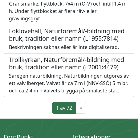
Gränsmärke, flyttblock, 7x4 m (Ö-V) och intill 1,4 m
h. Under flyttblocket är flera räv- eller
grävlingsgryt.
Loklövehall, Naturföremål/-bildning med
bruk, tradition eller namn (L1955:7814)
Beskrivningen saknas eller är inte digitaliserad.
Trollkyrkan, Naturföremål/-bildning med
bruk, tradition eller namn (L2001:4479)
Säregen naturbildning. Naturbildningen utgöres av
ett valv iberget. Valvet är ca 7 m l (NNV-SSÖ) 5 m br.
och ca 2-4 m h.Valvets brygga på smalaste stä...
1 av 72
»
FornPunkt
Integrationer