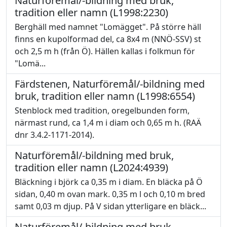
Naturföremål/-bildning med bruk,
tradition eller namn (L1998:2230)
Berghäll med namnet "Lomägget". På större häll
finns en kupolformad del, ca 8x4 m (NNÖ-SSV) st
och 2,5 m h (från Ö). Hällen kallas i folkmun för
"Lomä...
Färdstenen, Naturföremål/-bildning med
bruk, tradition eller namn (L1998:6554)
Stenblock med tradition, oregelbunden form,
närmast rund, ca 1,4 m i diam och 0,65 m h. (RAÄ
dnr 3.4.2-1171-2014).
Naturföremål/-bildning med bruk,
tradition eller namn (L2024:4939)
Bläckning i björk ca 0,35 m i diam. En bläcka på Ö
sidan, 0,40 m ovan mark. 0,35 m l och 0,10 m bred
samt 0,03 m djup. På V sidan ytterligare en bläck...
Naturföremål/-bildning med bruk,