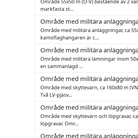
Område 55x50 m (Ö-V) bestående av 2 värn 
markfasta st...
Område med militära anläggninga
Område med militära anläggningar, ca 55x5
kamoflaghangaren är c...
Område med militära anläggninga
Område med militära lämningar inom 50x10
en sammanlagd ...
Område med militära anläggninga
Område med skyttevärn, ca 160x80 m (VNV-
Två LV-pjäsv...
Område med militära anläggninga
Område med skyttevärn och löpgravar, ca 
löpgravar. Omr...
Område med militära anläggninga