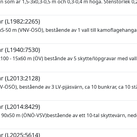
som är 1,5-3x0,3-0,5 m och 0,3-0,4 m höga. Stenstorlek 0,2-
r (L1982:2265)
-50 m (VNV-ÖSÖ), bestående av 1 vall till kamoflagehangar o
r (L1940:7530)
0 - 15x60 m (ÖV) bestånde av 5 skytte/löpgravar med vall
r (L2013:2128)
ÖSÖ), bestående av 3 LV-pjäsvärn, ca 10 bunkrar, ca 10 st
r (L2014:8429)
90x50 m (ÖNÖ-VSV)bestående av ett 10-tal skyttevärn, ned
r (L2025:5614)