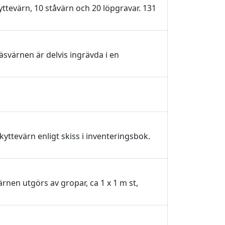
ttevärn, 10 ståvärn och 20 löpgravar. 131
svärnen är delvis ingrävda i en
ttevärn enligt skiss i inventeringsbok.
rnen utgörs av gropar, ca 1 x 1 m st,