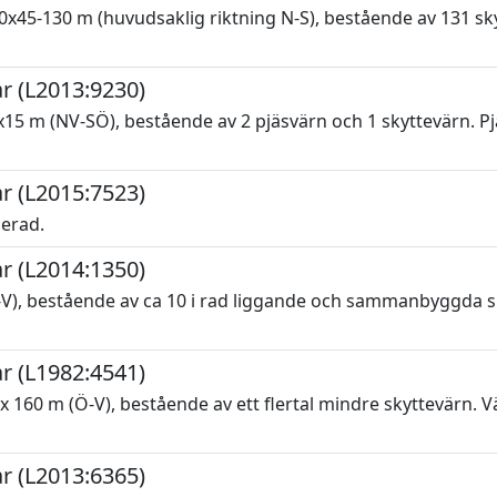
x45-130 m (huvudsaklig riktning N-S), bestående av 131 sky
r (L2013:9230)
5 m (NV-SÖ), bestående av 2 pjäsvärn och 1 skyttevärn. Pjä
r (L2015:7523)
serad.
r (L2014:1350)
), bestående av ca 10 i rad liggande och sammanbyggda sky
r (L1982:4541)
160 m (Ö-V), bestående av ett flertal mindre skyttevärn. Vä
r (L2013:6365)