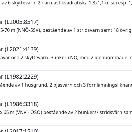
v 6 skyttevärn, 2 närmast kvadratiska 1,3x1,1 m st resp. 1,
r (L2005:8517)
-70 m (NNÖ-SSV), bestående av 1 stridsvärn samt 18 övriga
r (L2021:4139)
ravar och 2 skyttevärn. Bunker i NÖ, med 2 igenbommade ing
r (L1982:2229)
ående av 1 husgrund, 2 pjäsvärn och 3 fornlämningsliknan
r (L1986:3318)
 x 65 m (VNV - ÖSÖ) bestående av 2 bunkers/ stridsvärn sa
r (L2017:1510)