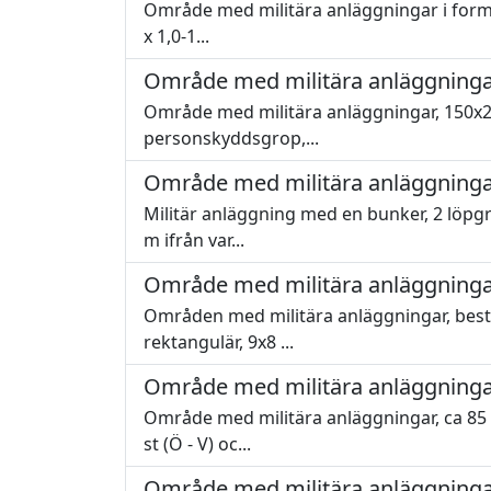
Område med militära anläggningar i form a
x 1,0-1...
Område med militära anläggninga
Område med militära anläggningar, 150x25
personskyddsgrop,...
Område med militära anläggninga
Militär anläggning med en bunker, 2 löpg
m ifrån var...
Område med militära anläggninga
Områden med militära anläggningar, best
rektangulär, 9x8 ...
Område med militära anläggninga
Område med militära anläggningar, ca 85
st (Ö - V) oc...
Område med militära anläggninga