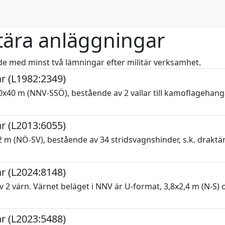
ära anläggningar
 med minst två lämningar efter militär verksamhet.
r (L1982:2349)
40 m (NNV-SSÖ), bestående av 2 vallar till kamoflagehangar 
r (L2013:6055)
 (NÖ-SV), bestående av 34 stridsvagnshinder, s.k. draktänder
r (L2024:8148)
 värn. Värnet beläget i NNV är U-format, 3,8x2,4 m (N-S) o
r (L2023:5488)