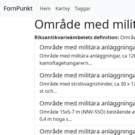
FornPunkt
Hem
Kartvy
Taggar
Område med milit
Riksantikvarieämbetets definition:
Område
Område med militära anläggninga
Område med militära anläggningar, ca 120x
kamoflagehangarern...
Område med militära anläggninga
Område med stridsvagnshinder, ca 30 x 12 m
st och...
Område med militära anläggninga
Område 15x5-7 m (NNV-SSÖ) bestående av 2
0,4 m höga s...
Område med militära anläggninga