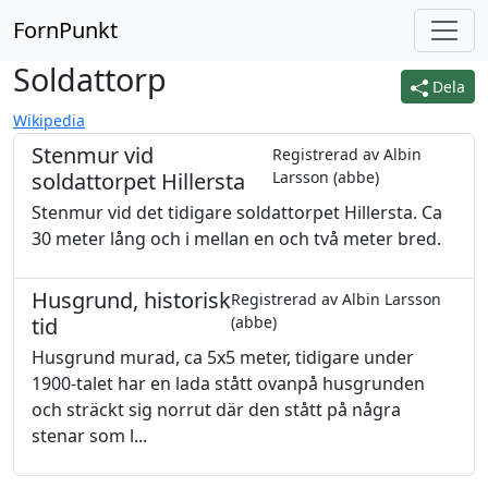
FornPunkt
Soldattorp
Dela
Wikipedia
Stenmur vid
Registrerad av Albin
soldattorpet Hillersta
Larsson (abbe)
Stenmur vid det tidigare soldattorpet Hillersta. Ca
30 meter lång och i mellan en och två meter bred.
Husgrund, historisk
Registrerad av Albin Larsson
tid
(abbe)
Husgrund murad, ca 5x5 meter, tidigare under
1900-talet har en lada stått ovanpå husgrunden
och sträckt sig norrut där den stått på några
stenar som l...