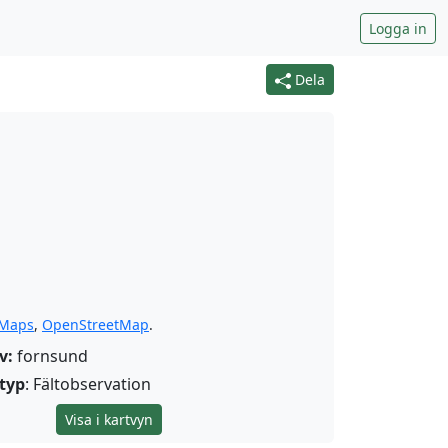
Logga in
Dela
 Maps
,
OpenStreetMap
.
v:
fornsund
typ
: Fältobservation
Visa i kartvyn