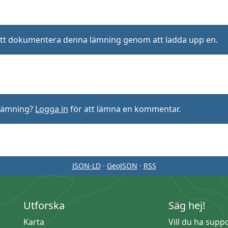
ll att dokumentera denna lämning genom att ladda upp en.
rlämning?
Logga in
för att lämna en kommentar.
JSON-LD
·
GeoJSON
·
RSS
Utforska
Säg hej!
Karta
Vill du ha supp