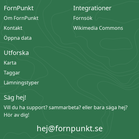
FornPunkt
Integrationer
Om FornPunkt
Fornsök
Kontakt
Wikimedia Commons
Öppna data
Utforska
Karta
Taggar
Lämningstyper
Säg hej!
Vill du ha support? sammarbeta? eller bara säga hej?
Hör av dig!
hej@fornpunkt.se