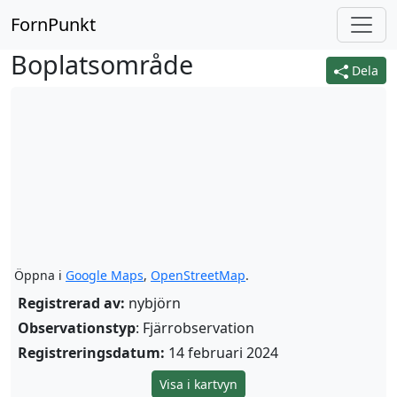
FornPunkt
Boplatsområde
Dela
Öppna i
Google Maps
,
OpenStreetMap
.
Registrerad av:
nybjörn
Observationstyp
: Fjärrobservation
Registreringsdatum:
14 februari 2024
Visa i kartvyn