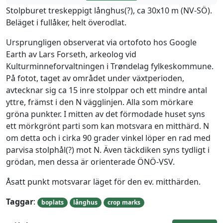
Stolpburet treskeppigt långhus(?), ca 30x10 m (NV-SÖ).
Beläget i fullåker, helt överodlat.
Ursprungligen observerat via ortofoto hos Google
Earth av Lars Forseth, arkeolog vid
Kulturminneforvaltningen i Trøndelag fylkeskommune.
På fotot, taget av området under växtperioden,
avtecknar sig ca 15 inre stolppar och ett mindre antal
yttre, främst i den N vägglinjen. Alla som mörkare
gröna punkter. I mitten av det förmodade huset syns
ett mörkgrönt parti som kan motsvara en mitthärd. N
om detta och i cirka 90 grader vinkel löper en rad med
parvisa stolphål(?) mot N. Även täckdiken syns tydligt i
grödan, men dessa är orienterade ÖNÖ-VSV.
Åsatt punkt motsvarar läget för den ev. mitthärden.
Taggar
:
boplats
långhus
crop marks