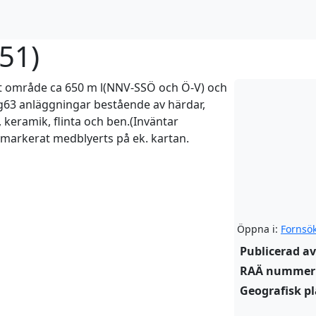
051
)
t område ca 650 m l(NNV-SSÖ och Ö-V) och
63 anläggningar bestående av härdar,
l, keramik, flinta och ben.(Inväntar
arkerat medblyerts på ek. kartan.
Öppna i:
Fornsö
Publicerad av
RAÄ nummer
Geografisk pl