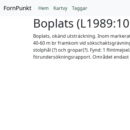
FornPunkt
Hem
Kartvy
Taggar
Boplats (
L1989:1
Boplats, okänd utsträckning. Inom markera
40-60 m br framkom vid sökschaktsgrävning
stolphål (?) och gropar(?). Fynd: 1 flintmejse
förundersökningsrapport. Området endast m