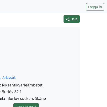
Logga in
Dela
k
,
Arkivsök
.
: Riksantikvarieämbetet
: Burlöv 82:1
ats
: Burlöv socken, Skåne
Visa i kartvyn