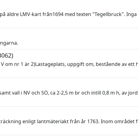
på äldre LMV-kart från1694 med texten "Tegellbruck". Inga
ingarna.
3062)
 V om nr 1 är 2)Lastageplats, uppgift om, bestående av et
amt vall i NV och SÖ, ca 2-2,5 m br och intill 0,8 m h, av jor
räckning enligt lantmäteriakt från år 1763. Inom området f