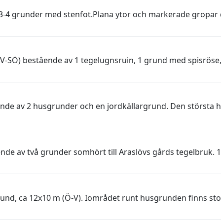
3-4 grunder med stenfot.Plana ytor och markerade gropar 
l NV-SÖ) bestående av 1 tegelugnsruin, 1 grund med spisröse
tående av 2 husgrunder och en jordkällargrund. Den största
de av två grunder somhört till Araslövs gårds tegelbruk. 1
und, ca 12x10 m (Ö-V). Iområdet runt husgrunden finns sto