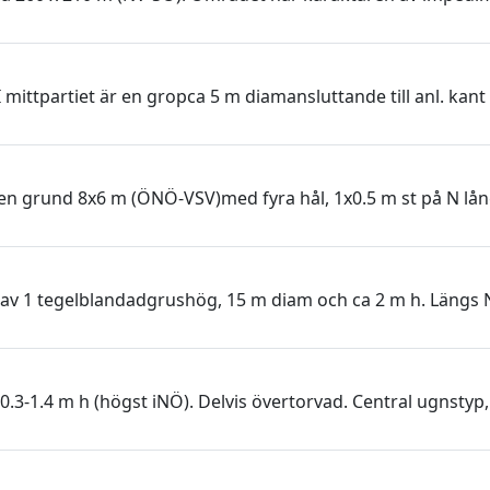
 mittpartiet är en gropca 5 m diamansluttande till anl. kant 
en grund 8x6 m (ÖNÖ-VSV)med fyra hål, 1x0.5 m st på N lång
av 1 tegelblandadgrushög, 15 m diam och ca 2 m h. Längs N
0.3-1.4 m h (högst iNÖ). Delvis övertorvad. Central ugnstyp