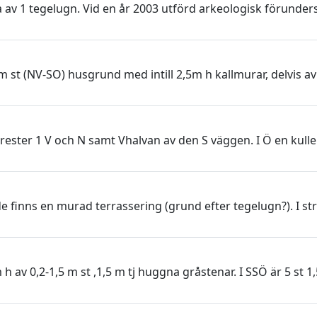
 av 1 tegelugn. Vid en år 2003 utförd arkeologisk förund
st (NV-SO) husgrund med intill 2,5m h kallmurar, delvis av
rester 1 V och N samt Vhalvan av den S väggen. I Ö en kulle
e finns en murad terrassering (grund efter tegelugn?). I s
h av 0,2-1,5 m st ,1,5 m tj huggna gråstenar. I SSÖ är 5 st 