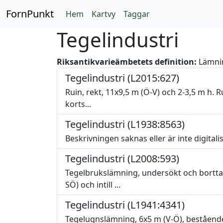
FornPunkt
Hem
Kartvy
Taggar
Tegelindustri
Riksantikvarieämbetets definition:
Lämnin
Tegelindustri (L2015:627)
Ruin, rekt, 11x9,5 m (Ö-V) och 2-3,5 m h. R
korts...
Tegelindustri (L1938:8563)
Beskrivningen saknas eller är inte digitali
Tegelindustri (L2008:593)
Tegelbrukslämning, undersökt och bortta
SÖ) och intill ...
Tegelindustri (L1941:4341)
Tegelugnslämning, 6x5 m (V-Ö), bestående 