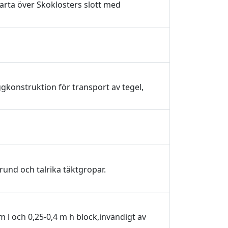
 karta över Skoklosters slott med
ggkonstruktion för transport av tegel,
nd och talrika täktgropar.
m l och 0,25-0,4 m h block,invändigt av