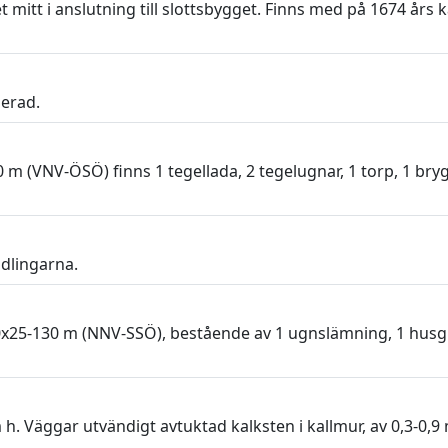
t mitt i anslutning till slottsbygget. Finns med på 1674 års
serad.
 m (VNV-ÖSÖ) finns 1 tegellada, 2 tegelugnar, 1 torp, 1 bry
ndlingarna.
25-130 m (NNV-SSÖ), bestående av 1 ugnslämning, 1 husgru
h. Väggar utvändigt avtuktad kalksten i kallmur, av 0,3-0,9 