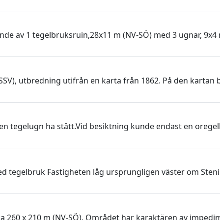
de av 1 tegelbruksruin,28x11 m (NV-SÖ) med 3 ugnar, 9x4 m (
SSV), utbredning utifrån en karta från 1862. På den kart
en tegelugn ha stått.Vid besiktning kunde endast en oreg
ed tegelbruk Fastigheten låg ursprungligen väster om Sten
a 260 x 210 m (NV-SÖ). Området har karaktären av impedi