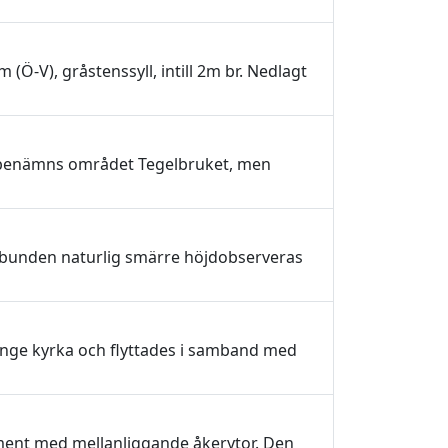
Ö-V), gråstenssyll, intill 2m br. Nedlagt
an benämns området Tegelbruket, men
elbunden naturlig smärre höjdobserveras
inge kyrka och flyttades i samband med
ment med mellanliggande åkerytor. Den