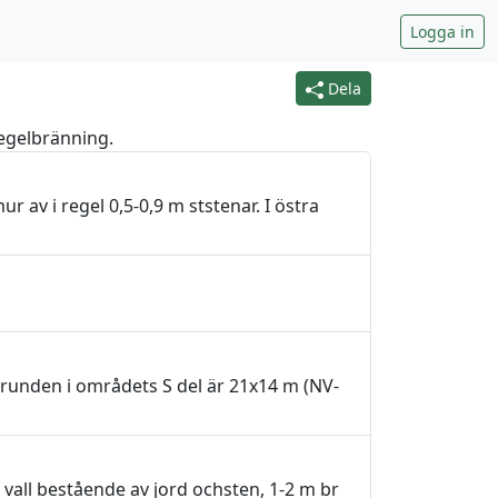
Logga in
Dela
egelbränning.
r av i regel 0,5-0,9 m ststenar. I östra
runden i områdets S del är 21x14 m (NV-
vall bestående av jord ochsten, 1-2 m br