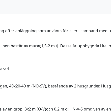
g efter anläggning som använts för eller i samband med t
uinen består av murar,1,5-2 m tj. Dessa är uppbyggda i kallmu
serad.
gen, 40x20-40 m (NÖ-SV), bestående av 2 husgrunder. Husg
av en grop, 3x2 m (Ö-V)och 0.2 m dj, i N-V-S omgiven av en 