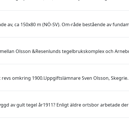
åde av, ca 150x80 m (NÖ-SV). Om-råde bestående av fundame
et mellan Olsson &Resenlunds tegelbrukskomplex och Arne
et revs omkring 1900.Uppgiftslämnare Sven Olsson, Skegrie. 
ggd av gult tegel år1911? Enligt äldre ortsbor arbetade der